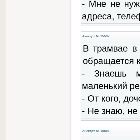
- Мне не нуж
адреса, теле
Анекдот № 15597
В трамвае в
обращается 
- Знаешь м
маленький ре
- От кого, до
- Hе знаю, не
Анекдот № 15596