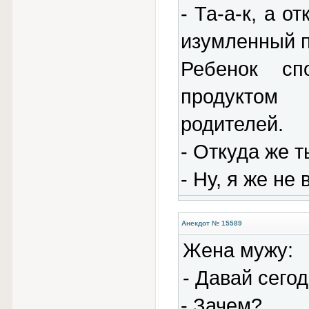
- Та-а-к, а о
изумленный п
Ребенок сп
продуктом
родителей.
- Откуда же т
- Ну, я же не
Анекдот № 15589
Жена мужу:
- Давай сего
- Зачем?