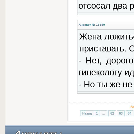
отсосал два р
Анекдот № 15580
Жена ложитьс
приставать. 
- Нет, дорог
гинекологу ид
- Но ты же не
В
Назад
1
…
82
83
84