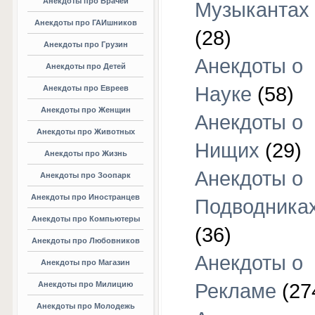
Анекдоты про Врачей
Музыкантах
Анекдоты про ГАИшников
(28)
Анекдоты про Грузин
Анекдоты о
Анекдоты про Детей
Науке
(58)
Анекдоты про Евреев
Анекдоты про Женщин
Анекдоты о
Анекдоты про Животных
Нищих
(29)
Анекдоты про Жизнь
Анекдоты о
Анекдоты про Зоопарк
Анекдоты про Иностранцев
Подводника
Анекдоты про Компьютеры
(36)
Анекдоты про Любовников
Анекдоты о
Анекдоты про Магазин
Анекдоты про Милицию
Рекламе
(27
Анекдоты про Молодежь