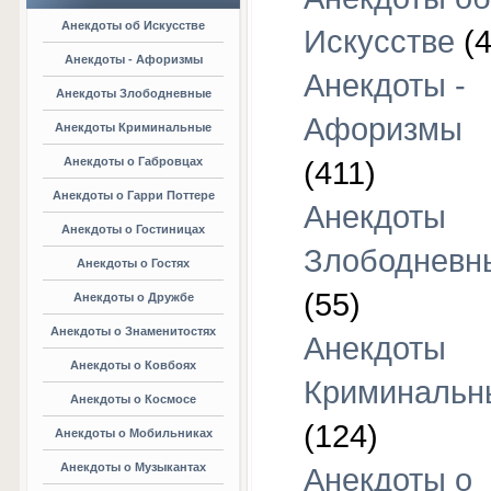
Анекдоты об Искусстве
Искусстве
(4
Анекдоты - Афоризмы
Анекдоты -
Анекдоты Злободневные
Афоризмы
Анекдоты Криминальные
Анекдоты о Габровцах
(411)
Анекдоты о Гарри Поттере
Анекдоты
Анекдоты о Гостиницах
Злободневн
Анекдоты о Гостях
(55)
Анекдоты о Дружбе
Анекдоты о Знаменитостях
Анекдоты
Анекдоты о Ковбоях
Криминальн
Анекдоты о Космосе
(124)
Анекдоты о Мобильниках
Анекдоты о Музыкантах
Анекдоты о