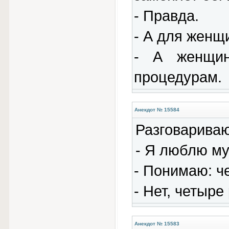
- Правда.
- А для женщ
- А женщин
процедурам.
Анекдот № 15584
Разговариваю
- Я люблю му
- Понимаю: че
- Нет, четыре
Анекдот № 15583