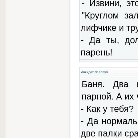
- Извини, эт
"Круглом за
лифчике и тр
- Да ты, до
парень!
Анекдот № 15595
Баня. Два 
парной. А их
- Как у тебя?
- Да нормаль
две палки сра