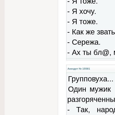
- Я тожe.
- Я хочy.
- Я тожe.
- Как жe зват
- Cepeжа.
- Ах ты бл@, 
Анекдот № 15581
Групповуха...
Один мужик 
разгоряченных
- Так, наро