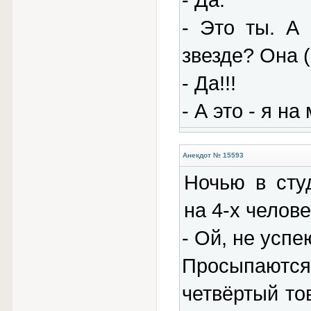
- Да.
- Это ты. А
звезде? Она (
- Да!!!
- А это - я на
Анекдот № 15593
Ночью в сту
на 4-х челове
- Ой, не успею
Просыпаются
четвёртый то