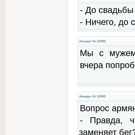
- До свадьбы 
- Ничего, до 
Анекдот № 15586
Мы с мужем
вчеpа попpоб
Анекдот № 15585
Вопрос армян
- Правда, 
заменяет бег