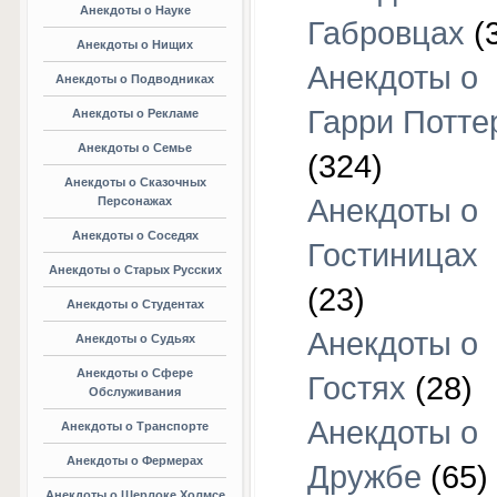
Анекдоты о Науке
Габровцах
(
Анекдоты о Нищих
Анекдоты о
Анекдоты о Подводниках
Гарри Потте
Анекдоты о Рекламе
Анекдоты о Семье
(324)
Анекдоты о Сказочных
Анекдоты о
Персонажах
Анекдоты о Соседях
Гостиницах
Анекдоты о Старых Русских
(23)
Анекдоты о Студентах
Анекдоты о
Анекдоты о Судьях
Анекдоты о Сфере
Гостях
(28)
Обслуживания
Анекдоты о
Анекдоты о Транспорте
Анекдоты о Фермерах
Дружбе
(65)
Анекдоты о Шерлоке Холмсе