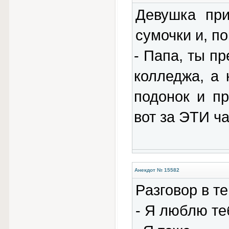
Девушка при
сумочки и, по
- Папа, ты п
колледжа, а 
подонок и п
вот за ЭТИ ч
Анекдот № 15582
Pазговоp в т
- Я люблю тe