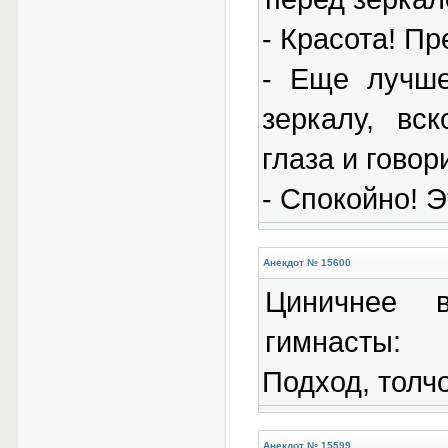
- Красота! Пр
- Еще лучше
зеркалу, вс
глаза и говор
- Спокойно! Э
Анекдот № 15600
Циничнее 
гимнаcты:
Подход, толчо
Анекдот № 15599