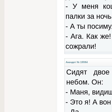
- У меня ко
палки за ночь
- А ты посиму
- Ага. Как же
сожрали!
Анекдот № 15594
Сидят двое
небом. Он:
- Маня, видиш
- Это я! А вон