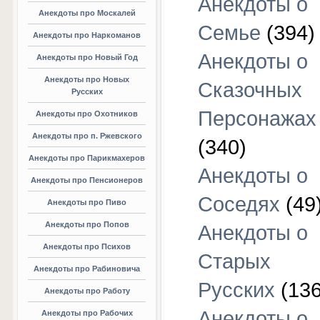
Анекдоты о
Анекдоты про Москалей
Семье
(394)
Анекдоты про Наркоманов
Анекдоты о
Анекдоты про Новый Год
Анекдоты про Новых
Сказочных
Русских
Персонажах
Анекдоты про Охотников
Анекдоты про п. Ржевского
(340)
Анекдоты про Парикмахеров
Анекдоты о
Анекдоты про Пенсионеров
Соседях
(49
Анекдоты про Пиво
Анекдоты про Попов
Анекдоты о
Анекдоты про Психов
Старых
Анекдоты про Рабиновича
Русских
(136
Анекдоты про Работу
Анекдоты о
Анекдоты про Рабочих