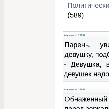
Политическ
(589)
Анекдот № 15602
Паpень, у
девушку, подб
- Девушка, 
девушек надо
Анекдот № 15601
Обнаженный
перед зеркал