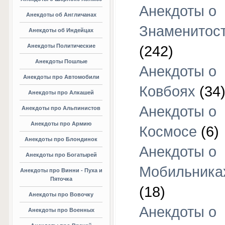
Анекдоты о
Анекдоты об Англичанах
Знаменитос
Анекдоты об Индейцах
Анекдоты Политические
(242)
Анекдоты Пошлые
Анекдоты о
Анекдоты про Автомобили
Ковбоях
(34
Анекдоты про Алкашей
Анекдоты о
Анекдоты про Альпинистов
Анекдоты про Армию
Космосе
(6)
Анекдоты про Блондинок
Анекдоты о
Анекдоты про Богатырей
Мобильника
Анекдоты про Винни - Пуха и
Пяточка
(18)
Анекдоты про Вовочку
Анекдоты о
Анекдоты про Военных