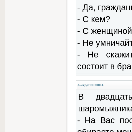
- Да, граждан
- С кем?
- С женщиной
- Не умничай
- Не скажит
состоит в бра
Анекдот № 20034
В двадцат
шаромыжник
- На Вас по