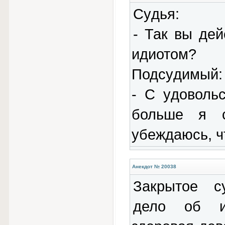
Сyдья:
- Так вы дей
идиотом? 
Подсyдимый:
- С yдоволь
больше я 
yбеждаюсь, ч
Анекдот № 20038
Закрытое с
дело об из