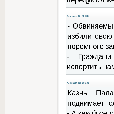
Анекдот № 20032
- Обвиняемый
избили свою 
тюремного за
- Граждани
испортить на
Анекдот № 20031
Казнь. Пал
поднимает го
- А какой сег