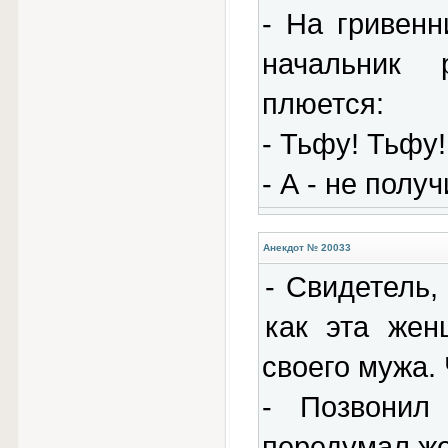
- На гривенн
начальник 
плюется:
- Тьфу! Тьфу!
- А - не полу
Анекдот № 20033
- Свидетель,
как эта жен
своего мужа.
- Позвонил
передумал же