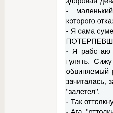
здоровая дев
- маленьки
которого отка
- Я сама суме
ПОТЕРПЕВШ
- Я работаю
гулять. Сижу
обвиняемый р
зачиталась, з
"залетел".
- Так оттолкн
- Ага, "оттол