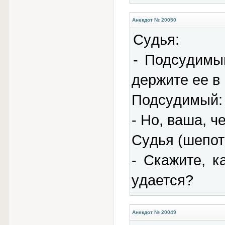
Анекдот № 20050
Сyдья:
- Подсyдимы
деpжите ее в 
Подсyдимый:
- Hо, ваша, че
Сyдья (шепот
- Скажите, к
yдается?
Анекдот № 20049