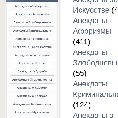
Анекдоты об Искусстве
Искусстве
(4
Анекдоты - Афоризмы
Анекдоты -
Анекдоты Злободневные
Афоризмы
Анекдоты Криминальные
Анекдоты о Габровцах
(411)
Анекдоты о Гарри Поттере
Анекдоты
Анекдоты о Гостиницах
Злободневн
Анекдоты о Гостях
(55)
Анекдоты о Дружбе
Анекдоты о Знаменитостях
Анекдоты
Анекдоты о Ковбоях
Криминальн
Анекдоты о Космосе
(124)
Анекдоты о Мобильниках
Анекдоты о Музыкантах
Анекдоты о