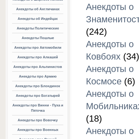
Анекдоты о
Анекдоты об Англичанах
Знаменитос
Анекдоты об Индейцах
Анекдоты Политические
(242)
Анекдоты Пошлые
Анекдоты о
Анекдоты про Автомобили
Ковбоях
(34
Анекдоты про Алкашей
Анекдоты о
Анекдоты про Альпинистов
Анекдоты про Армию
Космосе
(6)
Анекдоты про Блондинок
Анекдоты о
Анекдоты про Богатырей
Мобильника
Анекдоты про Винни - Пуха и
Пяточка
(18)
Анекдоты про Вовочку
Анекдоты о
Анекдоты про Военных