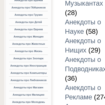
Анекдоты про Врачей
Музыкантах
Анекдоты про ГАИшников
(28)
Анекдоты про Грузин
Анекдоты о
Анекдоты про Детей
Науке
(58)
Анекдоты про Евреев
Анекдоты про Женщин
Анекдоты о
Анекдоты про Животных
Нищих
(29)
Анекдоты про Жизнь
Анекдоты о
Анекдоты про Зоопарк
Анекдоты про Иностранцев
Подводника
Анекдоты про Компьютеры
(36)
Анекдоты про Любовников
Анекдоты о
Анекдоты про Магазин
Анекдоты про Милицию
Рекламе
(27
Анекдоты про Молодежь