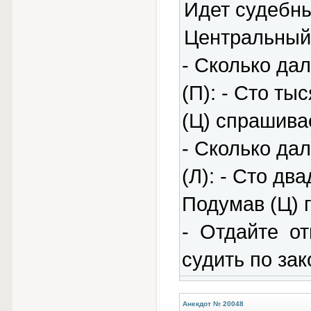
Идет судебны
Центральный(
- Сколько да
(П): - Сто тыс
(Ц) спрашивае
- Сколько дал
(Л): - Сто дв
Подумав (Ц) г
- Отдайте о
судить по зак
Анекдот № 20048