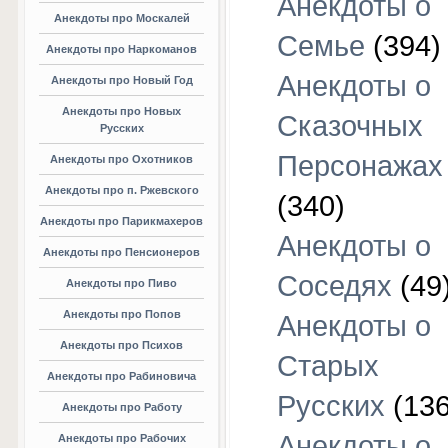
Анекдоты о
Анекдоты про Москалей
Семье
(394)
Анекдоты про Наркоманов
Анекдоты о
Анекдоты про Новый Год
Анекдоты про Новых
Сказочных
Русских
Персонажах
Анекдоты про Охотников
Анекдоты про п. Ржевского
(340)
Анекдоты про Парикмахеров
Анекдоты о
Анекдоты про Пенсионеров
Соседях
(49
Анекдоты про Пиво
Анекдоты про Попов
Анекдоты о
Анекдоты про Психов
Старых
Анекдоты про Рабиновича
Русских
(136
Анекдоты про Работу
Анекдоты о
Анекдоты про Рабочих