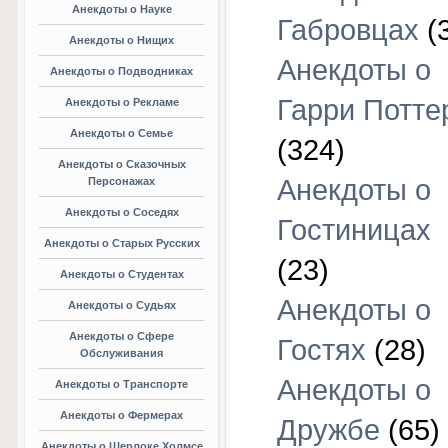
Анекдоты о Науке
Габровцах
(
Анекдоты о Нищих
Анекдоты о
Анекдоты о Подводниках
Гарри Потте
Анекдоты о Рекламе
Анекдоты о Семье
(324)
Анекдоты о Сказочных
Анекдоты о
Персонажах
Анекдоты о Соседях
Гостиницах
Анекдоты о Старых Русских
(23)
Анекдоты о Студентах
Анекдоты о
Анекдоты о Судьях
Анекдоты о Сфере
Гостях
(28)
Обслуживания
Анекдоты о
Анекдоты о Транспорте
Анекдоты о Фермерах
Дружбе
(65)
Анекдоты о Шерлоке Холмсе