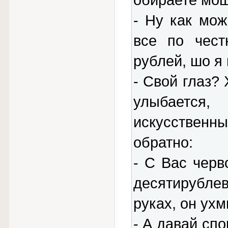
обираете мош
- Ну как мож
все по чест
рублей, шо я 
- Свой глаз?
улыбается
искусственн
обратно:
- С Вас черв
десятирубле
руках, он ух
- А давай сп