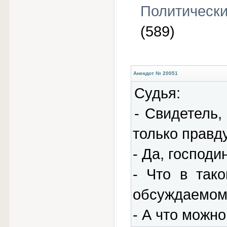
Политическ
(589)
Анекдот № 20051
Судья:
- Свидетель,
только правд
- Да, господи
- Что в так
обсуждаемом
- А что можно