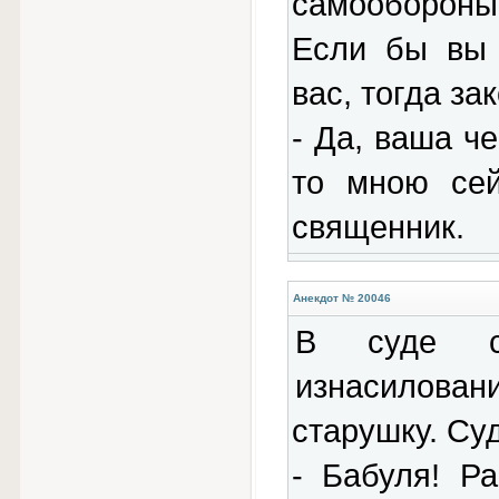
самообороны
Если бы вы 
вас, тогда за
- Да, ваша ч
то мною сей
священник.
Анекдот № 20046
В суде с
изнасилов
старушку. Су
- Бабуля! Р