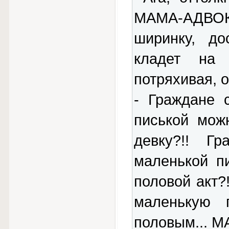
МАМА-АДВО
ширинку, до
кладет на
потряхивая, о
- Граждане 
писькой мож
девку?!! Г
маленькой п
половой акт?
маленькую 
половым... М