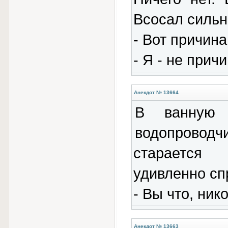
Всосал сильн
- Вот причин
- Я - не прич
Анекдот № 13664
В ванную 
водопроводч
старается
удивленно сп
- Вы что, ни
Анекдот № 13663