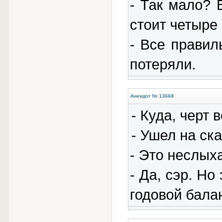
- Так мало? 
стоит четыре
- Все правил
потеряли.
Анекдот № 13668
- Куда, черт 
- Ушел на ска
- Это неслых
- Да, сэр. Но
годовой бала