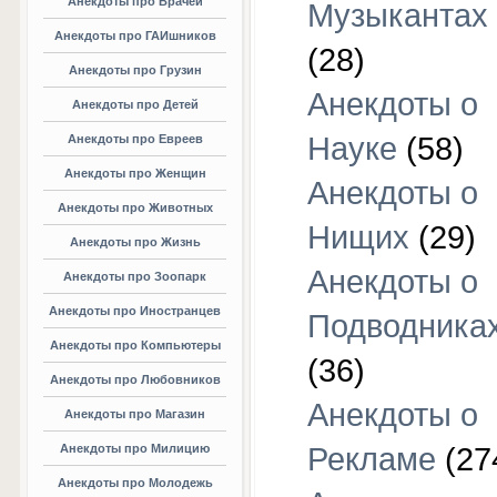
Анекдоты про Врачей
Музыкантах
Анекдоты про ГАИшников
(28)
Анекдоты про Грузин
Анекдоты о
Анекдоты про Детей
Науке
(58)
Анекдоты про Евреев
Анекдоты про Женщин
Анекдоты о
Анекдоты про Животных
Нищих
(29)
Анекдоты про Жизнь
Анекдоты о
Анекдоты про Зоопарк
Анекдоты про Иностранцев
Подводника
Анекдоты про Компьютеры
(36)
Анекдоты про Любовников
Анекдоты о
Анекдоты про Магазин
Анекдоты про Милицию
Рекламе
(27
Анекдоты про Молодежь