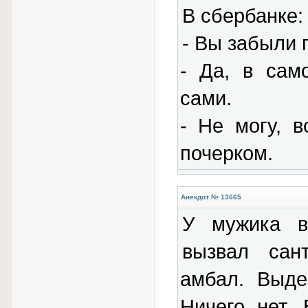
В сбербанке:
- Вы забыли п
- Да, в сам
сами.
- Не могу, 
почерком.
Анекдот № 13665
У мужика в
вызвал сан
амбал. Выде
Ничего нет.