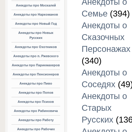
Анекдоты о
Анекдоты про Москалей
Семье
(394)
Анекдоты про Наркоманов
Анекдоты о
Анекдоты про Новый Год
Анекдоты про Новых
Сказочных
Русских
Персонажах
Анекдоты про Охотников
Анекдоты про п. Ржевского
(340)
Анекдоты про Парикмахеров
Анекдоты о
Анекдоты про Пенсионеров
Соседях
(49
Анекдоты про Пиво
Анекдоты про Попов
Анекдоты о
Анекдоты про Психов
Старых
Анекдоты про Рабиновича
Русских
(136
Анекдоты про Работу
Анекдоты о
Анекдоты про Рабочих