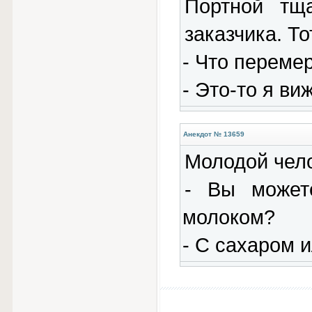
Портной тщ
заказчика. Т
- Что переме
- Это-то я ви
Анекдот № 13659
Молодой чело
- Вы может
молоком?
- С сахаром 