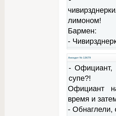
чивирздне
лимоном!
Бармен:
- Чивирзднер
Анекдот № 13679
- Официант,
супе?!
Официант на
время и затем
- Обнаглели,