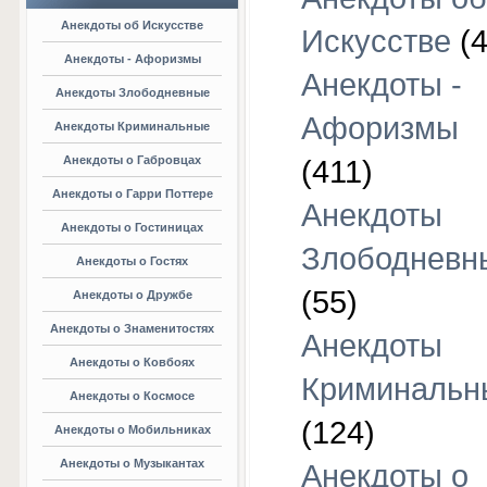
Анекдоты об Искусстве
Искусстве
(4
Анекдоты - Афоризмы
Анекдоты -
Анекдоты Злободневные
Афоризмы
Анекдоты Криминальные
Анекдоты о Габровцах
(411)
Анекдоты о Гарри Поттере
Анекдоты
Анекдоты о Гостиницах
Злободневн
Анекдоты о Гостях
(55)
Анекдоты о Дружбе
Анекдоты о Знаменитостях
Анекдоты
Анекдоты о Ковбоях
Криминальн
Анекдоты о Космосе
(124)
Анекдоты о Мобильниках
Анекдоты о Музыкантах
Анекдоты о