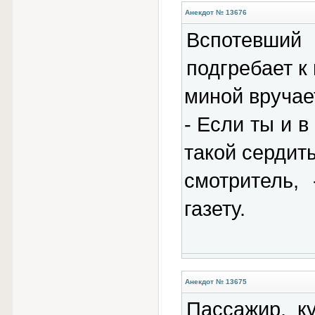
Анекдот № 13676
Вспотевший
подгребает к 
миной вручае
- Если ты и 
такой сердиты
смотритель,
газету.
Анекдот № 13675
Пассажир, к