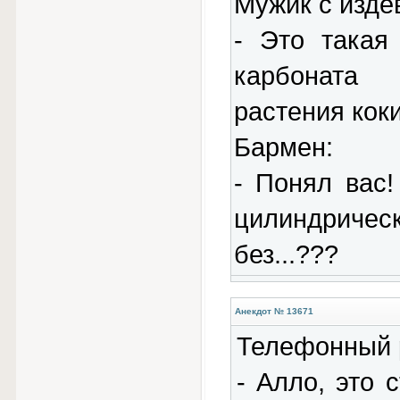
Мужик с издё
- Это такая
карбоната 
растения коки
Бармен:
- Понял вас
цилиндричес
без...???
Анекдот № 13671
Телефонный р
- Алло, это 