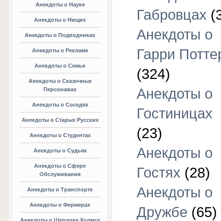
Анекдоты о Науке
Габровцах
(
Анекдоты о Нищих
Анекдоты о
Анекдоты о Подводниках
Гарри Потте
Анекдоты о Рекламе
Анекдоты о Семье
(324)
Анекдоты о Сказочных
Анекдоты о
Персонажах
Анекдоты о Соседях
Гостиницах
Анекдоты о Старых Русских
(23)
Анекдоты о Студентах
Анекдоты о
Анекдоты о Судьях
Анекдоты о Сфере
Гостях
(28)
Обслуживания
Анекдоты о
Анекдоты о Транспорте
Анекдоты о Фермерах
Дружбе
(65)
Анекдоты о Шерлоке Холмсе