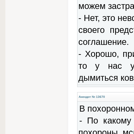
можем застра
- Нет, это н
своего пред
соглашение.
- Хорошо, пр
то у нас у
дымиться ков
Анекдот № 13670
В похоронно
- По какому
похороны, мс