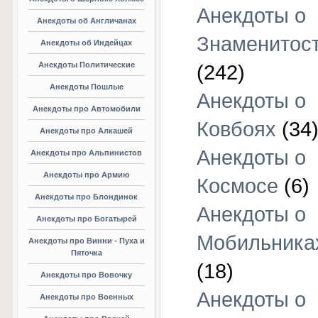
Анекдоты о
Анекдоты об Англичанах
Знаменитос
Анекдоты об Индейцах
Анекдоты Политические
(242)
Анекдоты Пошлые
Анекдоты о
Анекдоты про Автомобили
Ковбоях
(34
Анекдоты про Алкашей
Анекдоты о
Анекдоты про Альпинистов
Анекдоты про Армию
Космосе
(6)
Анекдоты про Блондинок
Анекдоты о
Анекдоты про Богатырей
Мобильника
Анекдоты про Винни - Пуха и
Пяточка
(18)
Анекдоты про Вовочку
Анекдоты о
Анекдоты про Военных