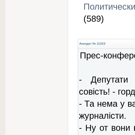
Политическ
(589)
Анекдот № 11323
Прес-конфере
- Депутати
совість! - го
- Та нема у в
журналісти.
- Ну от вони 