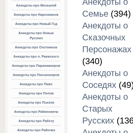
Анекдоты о
Анекдоты про Москалей
Семье
(394)
Анекдоты про Наркоманов
Анекдоты о
Анекдоты про Новый Год
Анекдоты про Новых
Сказочных
Русских
Персонажах
Анекдоты про Охотников
Анекдоты про п. Ржевского
(340)
Анекдоты про Парикмахеров
Анекдоты о
Анекдоты про Пенсионеров
Соседях
(49
Анекдоты про Пиво
Анекдоты про Попов
Анекдоты о
Анекдоты про Психов
Старых
Анекдоты про Рабиновича
Русских
(136
Анекдоты про Работу
Анекдоты о
Анекдоты про Рабочих