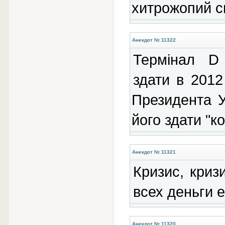
хитрожопий сп
Анекдот № 11322
Термінал D
здати в 2012
Президента У
його здати "к
Анекдот № 11321
Кризис, кризи
всех деньги е
Анекдот № 11320