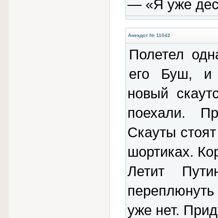
— «Я уже дес
Анекдот № 11042
Полетел одн
его Буш, и
новый скаут
поехали. Пр
Скауты стоят
шортиках. Кор
Летит Пути
переплюнуть
уже нет. При