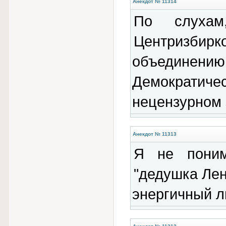
Анекдот № 11314
По слухам
Центризбирко
объединен
Демократиче
нецензурном 
Анекдот № 11313
Я не пони
"дедушка Лен
энергичный ли