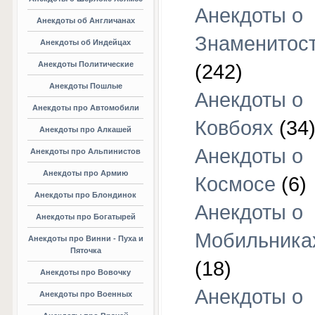
Анекдоты о
Анекдоты об Англичанах
Знаменитос
Анекдоты об Индейцах
Анекдоты Политические
(242)
Анекдоты Пошлые
Анекдоты о
Анекдоты про Автомобили
Ковбоях
(34
Анекдоты про Алкашей
Анекдоты о
Анекдоты про Альпинистов
Анекдоты про Армию
Космосе
(6)
Анекдоты про Блондинок
Анекдоты о
Анекдоты про Богатырей
Мобильника
Анекдоты про Винни - Пуха и
Пяточка
(18)
Анекдоты про Вовочку
Анекдоты о
Анекдоты про Военных