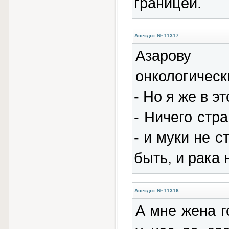
границей.
Анекдот № 11317
Азарову 
онкологическ
- Но я же в э
- Ничего стр
- и муки не с
быть, и рака 
Анекдот № 11316
А мне жена г