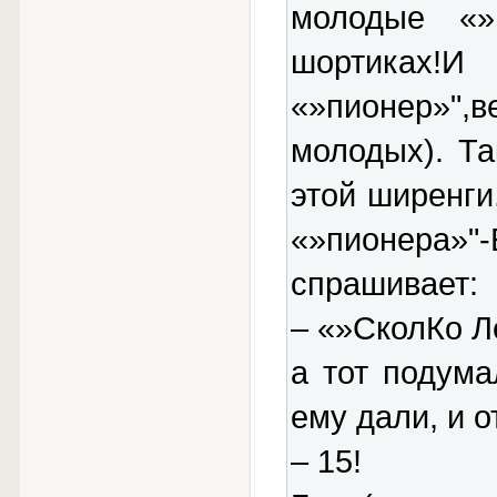
молодые «»п
шортиках!
«»пионер»"
молодых). Т
этой ширенги
«»пионера»"
спрашивает:
– «»СколКо Л
а тот подума
ему дали, и о
– 15!