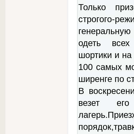
Только при
строгого-реж
генеральную 
одеть всех
шортики и на
100 самых мо
ширенге по с
В воскресен
везет его
лагерь.При
порядок,тра