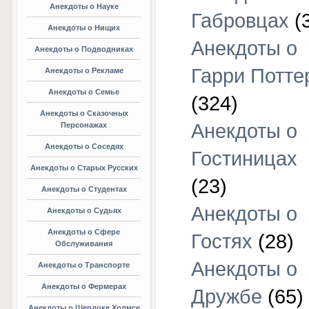
Анекдоты о Науке
Габровцах
(
Анекдоты о Нищих
Анекдоты о
Анекдоты о Подводниках
Гарри Потте
Анекдоты о Рекламе
Анекдоты о Семье
(324)
Анекдоты о Сказочных
Анекдоты о
Персонажах
Анекдоты о Соседях
Гостиницах
Анекдоты о Старых Русских
(23)
Анекдоты о Студентах
Анекдоты о
Анекдоты о Судьях
Анекдоты о Сфере
Гостях
(28)
Обслуживания
Анекдоты о
Анекдоты о Транспорте
Анекдоты о Фермерах
Дружбе
(65)
Анекдоты о Шерлоке Холмсе