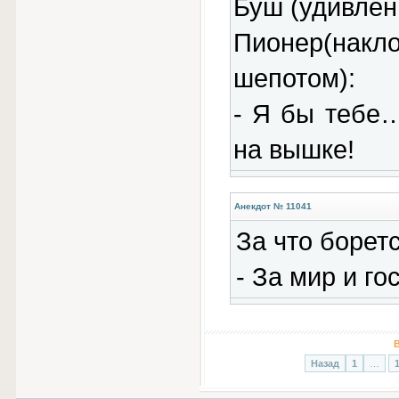
Буш (удивлен
Пионер(накл
шепотом):
- Я бы тебе
на вышке!
Анекдот № 11041
За что борет
- За мир и г
В
Назад
1
…