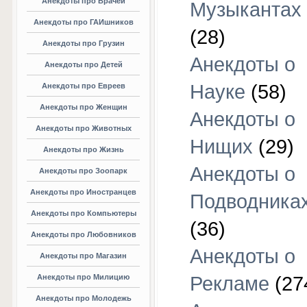
Анекдоты про Врачей
Музыкантах
Анекдоты про ГАИшников
(28)
Анекдоты про Грузин
Анекдоты о
Анекдоты про Детей
Науке
(58)
Анекдоты про Евреев
Анекдоты про Женщин
Анекдоты о
Анекдоты про Животных
Нищих
(29)
Анекдоты про Жизнь
Анекдоты о
Анекдоты про Зоопарк
Анекдоты про Иностранцев
Подводника
Анекдоты про Компьютеры
(36)
Анекдоты про Любовников
Анекдоты о
Анекдоты про Магазин
Анекдоты про Милицию
Рекламе
(27
Анекдоты про Молодежь