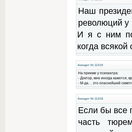
Наш президен
революций у 
И я с ним п
когда всякой
Анекдот № 11319
На приеме у психиатра:
- Доктор, мне иногда кажется, 
- М-да… это опаснейший симп
Анекдот № 11318
Если бы все 
часть тюре