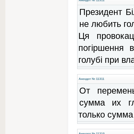
Анекдот № 11312
Президент Бі
не любить го
Ця провокац
погіршення в
голубі при вла
Анекдот № 11311
От перемен
сумма их г
только сумма 
Анекдот № 11310