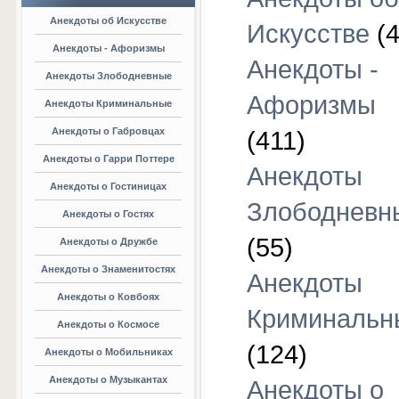
Анекдоты об Искусстве
Искусстве
(4
Анекдоты - Афоризмы
Анекдоты -
Анекдоты Злободневные
Афоризмы
Анекдоты Криминальные
Анекдоты о Габровцах
(411)
Анекдоты о Гарри Поттере
Анекдоты
Анекдоты о Гостиницах
Злободневн
Анекдоты о Гостях
(55)
Анекдоты о Дружбе
Анекдоты о Знаменитостях
Анекдоты
Анекдоты о Ковбоях
Криминальн
Анекдоты о Космосе
(124)
Анекдоты о Мобильниках
Анекдоты о Музыкантах
Анекдоты о