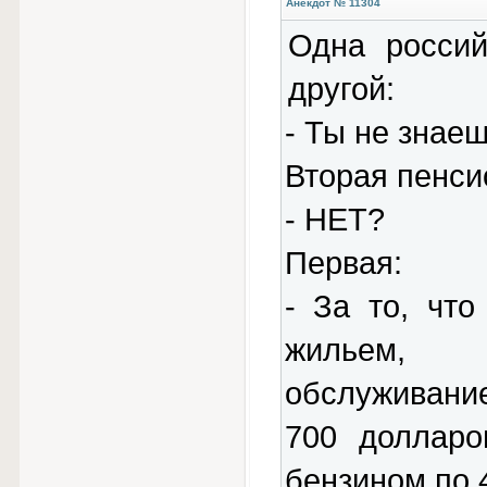
Анекдот № 11304
Одна россий
другой:
- Ты не знае
Вторая пенси
- НЕТ?
Первая:
- За то, чт
жильем, о
обслуживани
700 долларо
бензином по 40