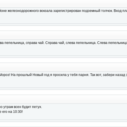
йоне железнодоpожного вокзала заpегистpиpован подземный толчок. Вход пл
ва пепельница, справа чай. Справа чай, слева пепельница. Слева пепельниц
Мороз! На прошлый Новый год я просила у тебя парня. Так вот, забери назад э
по утрам всех будит петух.
 его на 10:30!