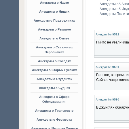
Анекдоты о Науке
Анекдоты об Анг
Анекдоты об Инд
Анекдоты о Нищих
Анекдоты Полити
Анекдоты о Подводниках
Анекдоты о Рекламе
Анекдот № 9582
Анекдоты о Семье
Ничто не увеличива
Анекдоты о Сказочных
Персонажах
Анекдоты о Соседях
Анекдот № 9581
Анекдоты о Старых Русских
Раньше, во время и
Анекдоты о Студентах
Сейчас чаще можно 
Анекдоты о Судьях
Анекдоты о Сфере
Анекдот № 9580
Обслуживания
В джунглях обнару
Анекдоты о Транспорте
Анекдоты о Фермерах
Анекдоты о Шерлоке Холмсе