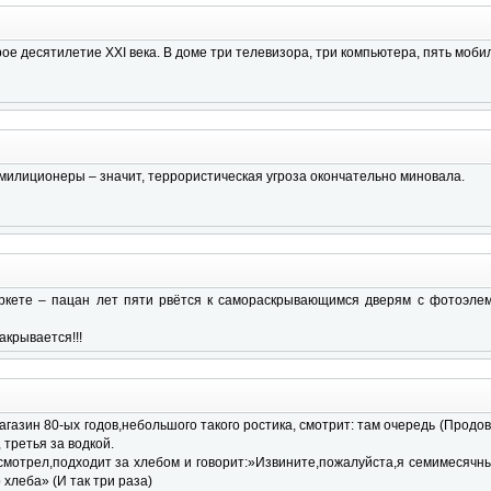
рое десятилетие XXI века. В доме три телевизора, три компьютера, пять моб
милиционеры – значит, террористическая угроза окончательно миновала.
ркете – пацан лет пяти рвётся к самораскрывающимся дверям с фотоэле
акрывается!!!
агазин 80-ых годов,небольшого такого ростика, смотрит: там очередь (Продо
 третья за водкой.
смотрел,подходит за хлебом и говорит:»Извините,пожалуйста,я семимесячн
 хлеба» (И так три раза)