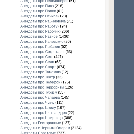
Анекдоты про Пенсионеров
(51)
Анекдоты про Пиво
(218)
Анекдоты про Попов
(61)
Анекдоты про Психов
(123)
Анекдоты про Рабиновича
(71)
Анекдоты про Работу
(194)
Анекдоты про Рабочих
(266)
Анекдоты про Разное
(1436)
Анекдоты про Раневскую
(20)
Анекдоты про Рыбаков
(52)
Анекдоты про Секретарш
(63)
Анекдоты про Секс
(447)
Анекдоты про Село
(63)
Анекдоты про Спорт
(674)
Анекдоты про Таможню
(12)
Анекдоты про Театр
(33)
Анекдоты про Телефон
(175)
Анекдоты про Терроризм
(126)
Анекдоты про Туризм
(55)
Анекдоты про Чапаева
(145)
Анекдоты про Чукчу
(111)
Анекдоты про Школу
(197)
Анекдоты про Шотландцев
(22)
Анекдоты про Штирлица
(388)
Анекдоты Ресторанные
(137)
Анекдоты с Черным Юмором
(2124)
Анекдоты Советские
(737)