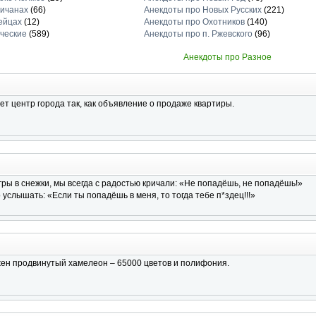
личанах
(66)
Анекдоты про Новых Русских
(221)
ейцах
(12)
Анекдоты про Охотников
(140)
ческие
(589)
Анекдоты про п. Ржевского
(96)
Анекдоты про Разное
ет центр города так, как объявление о продаже квартиры.
гры в снежки, мы всегда с радостью кричали: «Не попадёшь, не попадёшь!»
услышать: «Если ты попадёшь в меня, то тогда тебе п*здец!!!»
жен продвинутый хамелеон – 65000 цветов и полифония.