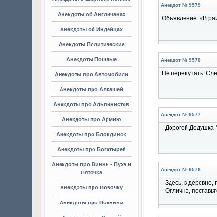
Анекдот № 9579
Анекдоты об Англичанах
Объявление: «В pа
Анекдоты об Индейцах
Анекдоты Политические
Анекдоты Пошлые
Анекдот № 9578
Не перепутать. Сле
Анекдоты про Автомобили
Анекдоты про Алкашей
Анекдоты про Альпинистов
Анекдот № 9577
Анекдоты про Армию
- Дорогой Дедушка 
Анекдоты про Блондинок
Анекдоты про Богатырей
Анекдоты про Винни - Пуха и
Анекдот № 9576
Пяточка
- Здесь, в деревне, 
Анекдоты про Вовочку
- Отлично, поставьте
Анекдоты про Военных