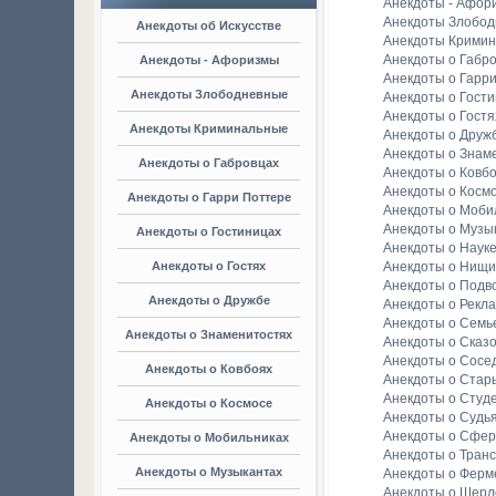
Анекдоты - Афор
Анекдоты Злобо
Анекдоты об Искусстве
Анекдоты Крими
Анекдоты о Габр
Анекдоты - Афоризмы
Анекдоты о Гарр
Анекдоты Злободневные
Анекдоты о Гост
Анекдоты о Гостя
Анекдоты Криминальные
Анекдоты о Друж
Анекдоты о Знам
Анекдоты о Габровцах
Анекдоты о Ковб
Анекдоты о Косм
Анекдоты о Гарри Поттере
Анекдоты о Моби
Анекдоты о Музы
Анекдоты о Гостиницах
Анекдоты о Наук
Анекдоты о Гостях
Анекдоты о Нищи
Анекдоты о Подв
Анекдоты о Дружбе
Анекдоты о Рекл
Анекдоты о Семь
Анекдоты о Знаменитостях
Анекдоты о Сказ
Анекдоты о Сосе
Анекдоты о Ковбоях
Анекдоты о Стар
Анекдоты о Студ
Анекдоты о Космосе
Анекдоты о Судь
Анекдоты о Сфер
Анекдоты о Мобильниках
Анекдоты о Тран
Анекдоты о Музыкантах
Анекдоты о Ферм
Анекдоты о Шерл