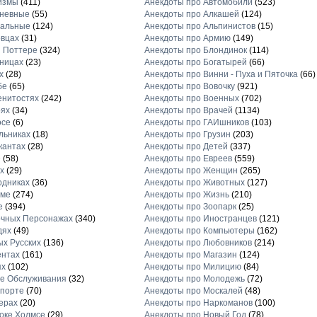
измы
(411)
Анекдоты про Автомобили
(523)
дневные
(55)
Анекдоты про Алкашей
(124)
нальные
(124)
Анекдоты про Альпинистов
(15)
овцах
(31)
Анекдоты про Армию
(149)
и Поттере
(324)
Анекдоты про Блондинок
(114)
иницах
(23)
Анекдоты про Богатырей
(66)
х
(28)
Анекдоты про Винни - Пуха и Пяточка
(66)
бе
(65)
Анекдоты про Вовочку
(921)
енитостях
(242)
Анекдоты про Военных
(702)
оях
(34)
Анекдоты про Врачей
(1134)
осе
(6)
Анекдоты про ГАИшников
(103)
льниках
(18)
Анекдоты про Грузин
(203)
кантах
(28)
Анекдоты про Детей
(337)
е
(58)
Анекдоты про Евреев
(559)
х
(29)
Анекдоты про Женщин
(265)
одниках
(36)
Анекдоты про Животных
(127)
аме
(274)
Анекдоты про Жизнь
(210)
е
(394)
Анекдоты про Зоопарк
(25)
очных Персонажах
(340)
Анекдоты про Иностранцев
(121)
дях
(49)
Анекдоты про Компьютеры
(162)
ых Русских
(136)
Анекдоты про Любовников
(214)
ентах
(161)
Анекдоты про Магазин
(124)
ях
(102)
Анекдоты про Милицию
(84)
е Обслуживания
(32)
Анекдоты про Молодежь
(72)
спорте
(70)
Анекдоты про Москалей
(48)
ерах
(20)
Анекдоты про Наркоманов
(100)
оке Холмсе
(29)
Анекдоты про Новый Год
(78)