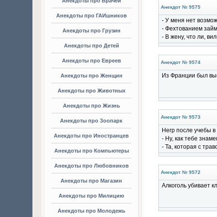
Анекдоты про Врачей
Анекдот № 9575
Анекдоты про ГАИшников
- У меня нет возмо
- Фехтованием займ
Анекдоты про Грузин
- В жену, что ли, в
Анекдоты про Детей
Анекдоты про Евреев
Анекдот № 9574
Из Франции был выс
Анекдоты про Женщин
Анекдоты про Животных
Анекдоты про Жизнь
Анекдот № 9573
Анекдоты про Зоопарк
Негр после учебы в
Анекдоты про Иностранцев
- Ну, как тебе знам
- Та, которая с тра
Анекдоты про Компьютеры
Анекдоты про Любовников
Анекдот № 9572
Анекдоты про Магазин
Алкоголь убивает кл
Анекдоты про Милицию
Анекдоты про Молодежь