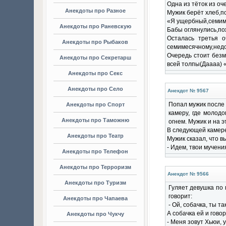
Одна из тёток из о
Анекдоты про Разное
Мужик берёт хлеб,п
«Я ущербный,семим
Анекдоты про Раневскую
Бабы оглянулись,по
Осталась третья о
Анекдоты про Рыбаков
семимесячному,недо
Очередь стоит безм
Анекдоты про Секретарш
всей толпы(Даааа)
Анекдоты про Секс
Анекдоты про Село
Анекдот № 9567
Попал мужик после 
Анекдоты про Спорт
камеру, где молодо
Анекдоты про Таможню
огнем. Мужик и на э
В следующей камере
Анекдоты про Театр
Мужик сказал, что в
- Идем, твои мучен
Анекдоты про Телефон
Анекдоты про Терроризм
Анекдот № 9566
Анекдоты про Туризм
Гуляет девушка по 
говорит:
Анекдоты про Чапаева
- Ой, собачка, ты т
А собачка ей и говор
Анекдоты про Чукчу
- Меня зовут Хьюи, 