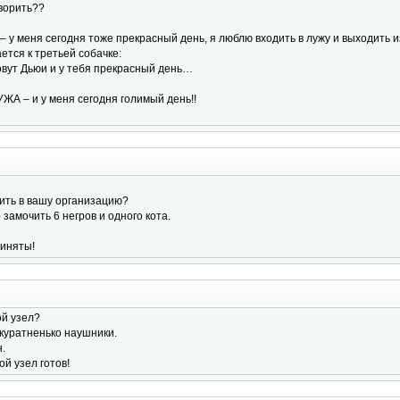
оворить??
 – у меня сегодня тоже прекрасный день, я люблю входить в лужу и выходить 
тся к третьей собачке:
овут Дьюи и у тебя прекрасный день…
УЖА – и у меня сегодня голимый день!!
пить в вашу организацию?
 замочить 6 негров и одного кота.
риняты!
ой узел?
куратненько наушники.
.
ой узел готов!