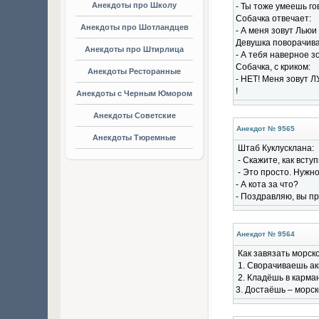
Анекдоты про Школу
- Ты тоже умеешь г
Собачка отвечает:
Анекдоты про Шотландцев
- А меня зовут Льюи
Девушка поворачивае
Анекдоты про Штирлица
- А тебя наверное з
Собачка, с криком:
Анекдоты Ресторанные
- НЕТ! Меня зовут Л
!
Анекдоты с Черным Юмором
Анекдоты Советские
Анекдот № 9565
Анекдоты Тюремные
Штаб Куклусклана:
- Скажите, как всту
- Это просто. Нужно
- А кота за что?
- Поздравляю, вы п
Анекдот № 9564
Как завязать морск
1. Сворачиваешь ак
2. Кладёшь в карман
3. Достаёшь – морск