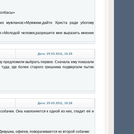
колбасы»
их мужланов:»Мужжики,дайте Христа ради убогому
ках:»Молодой человек,разрешите мне выразить мнение
Дата: 29.03.2011, 16:29
ему предложили выбрать первое. Сначала ему показали
 туда, где более старого грешника подвергали пытке
Дата: 29.03.2011, 16:28
собачек. Она наклоняется к одной из них, гладит её и
Девушка, офигев, поворачивается ко второй собачке: