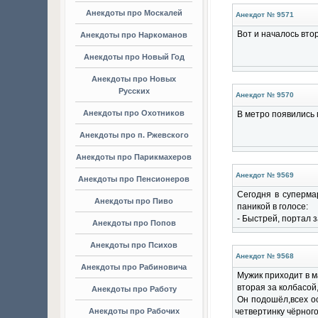
Анекдоты про Москалей
Анекдот № 9571
Вот и началось вто
Анекдоты про Наркоманов
Анекдоты про Новый Год
Анекдоты про Новых
Русских
Анекдот № 9570
Анекдоты про Охотников
В метро появились 
Анекдоты про п. Ржевского
Анекдоты про Парикмахеров
Анекдот № 9569
Анекдоты про Пенсионеров
Сегодня в суперма
Анекдоты про Пиво
паникой в голосе:
- Быстрей, портал з
Анекдоты про Попов
Анекдоты про Психов
Анекдот № 9568
Анекдоты про Рабиновича
Мужик приходит в м
вторая за колбасой,
Анекдоты про Работу
Он подошёл,всех о
Анекдоты про Рабочих
четвертинку чёрного