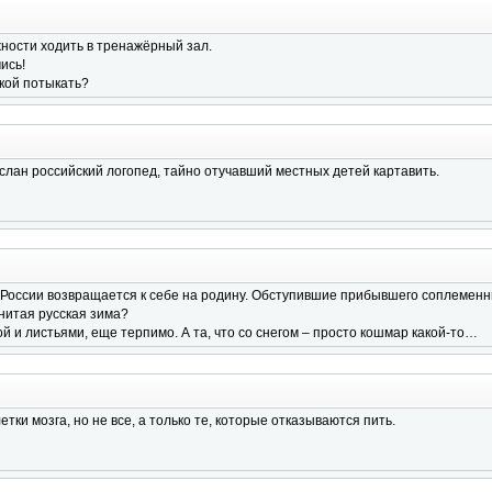
жности ходить в тренажёрный зал.
ись!
илкой потыкать?
лан российский логопед, тайно отучавший местных детей картавить.
 России возвращается к себе на родину. Обступившие прибывшего соплемен
енитая русская зима?
вой и листьями, еще терпимо. А та, что со снегом – просто кошмар какой-то…
етки мозга, но не все, а только те, которые отказываются пить.