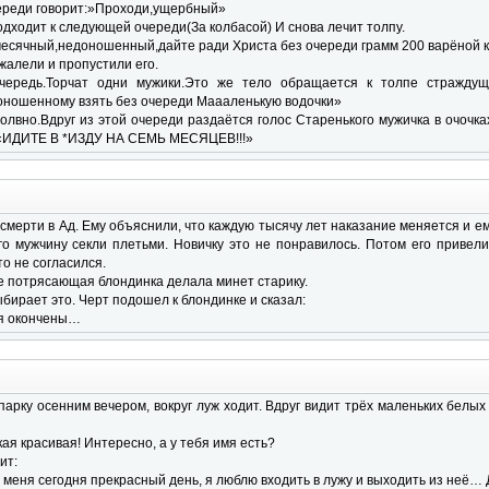
череди говорит:»Проходи,ущербный»
одходит к следующей очереди(За колбасой) И снова лечит толпу.
есячный,недоношенный,дайте ради Христа без очереди грамм 200 варёной 
жалели и пропустили его.
чередь.Торчат одни мужики.Это же тело обращается к толпе страждущ
ношенному взять без очереди Маааленькую водочки»
олвно.Вдруг из этой очереди раздаётся голос Старенького мужичка в очоч
 «ИДИТЕ В *ИЗДУ НА СЕМЬ МЕСЯЦЕВ!!!»
смерти в Ад. Ему объяснили, что каждую тысячу лет наказание меняется и 
го мужчину секли плетьми. Новичку это не понравилось. Потом его привели
то не согласился.
 потрясающая блондинка делала минет старику.
ыбирает это. Черт подошел к блондинке и сказал:
ия окончены…
парку осенним вечером, вокруг луж ходит. Вдруг видит трёх маленьких белых 
акая красивая! Интересно, а у тебя имя есть?
ит:
у меня сегодня прекрасный день, я люблю входить в лужу и выходить из неё… 