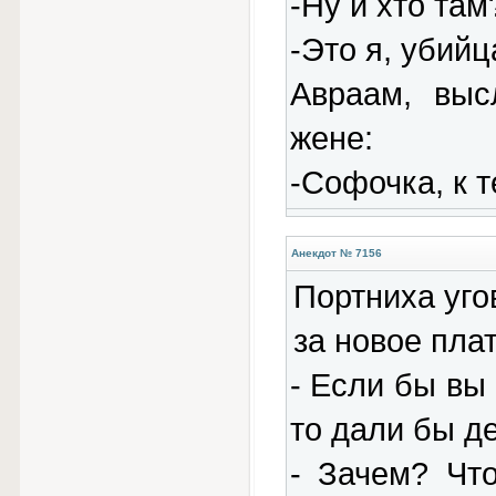
-Ну и хто там
-Это я, убий
Авраам, выс
жене:
-Софочка, к 
Анекдот № 7156
Портниха уго
за новое пла
- Если бы вы 
то дали бы де
- Зачем? Чт