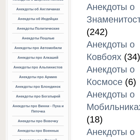
Анекдоты о
Анекдоты об Англичанах
Знаменитос
Анекдоты об Индейцах
Анекдоты Политические
(242)
Анекдоты Пошлые
Анекдоты о
Анекдоты про Автомобили
Ковбоях
(34
Анекдоты про Алкашей
Анекдоты о
Анекдоты про Альпинистов
Анекдоты про Армию
Космосе
(6)
Анекдоты про Блондинок
Анекдоты о
Анекдоты про Богатырей
Мобильника
Анекдоты про Винни - Пуха и
Пяточка
(18)
Анекдоты про Вовочку
Анекдоты о
Анекдоты про Военных