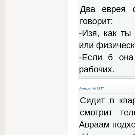
Два еврея 
говорит:
-Изя, как ты
или физичес
-Если б она
рабочих.
Анекдот № 7157
Сидит в ква
смотрит тел
Авраам подхо