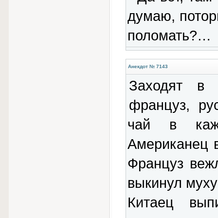
думаю, потор
поломать?…
Анекдот № 7143
Заходят в 
француз, ру
чай в каж
Американец 
Француз веж
выкинул муху
Китаец вы