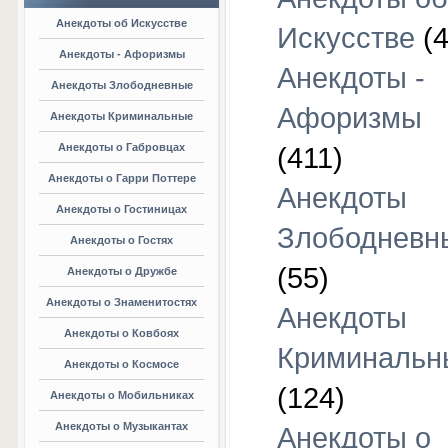
Анекдоты об Искусстве
Искусстве
(4
Анекдоты - Афоризмы
Анекдоты -
Анекдоты Злободневные
Афоризмы
Анекдоты Криминальные
Анекдоты о Габровцах
(411)
Анекдоты о Гарри Поттере
Анекдоты
Анекдоты о Гостиницах
Злободневн
Анекдоты о Гостях
(55)
Анекдоты о Дружбе
Анекдоты о Знаменитостях
Анекдоты
Анекдоты о Ковбоях
Криминальн
Анекдоты о Космосе
(124)
Анекдоты о Мобильниках
Анекдоты о Музыкантах
Анекдоты о