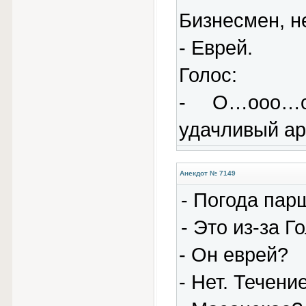
Бизнесмен, н
- Еврей.
Голос:
- О…ооо…о
удачливый ар
Анекдот № 7149
- Погода пар
- Это из-за 
- Он еврей?
- Hет. Течение