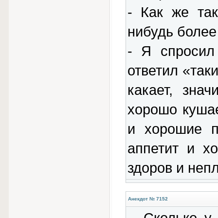
- Как же та
нибудь более
- Я спросил
ответил «так
какает, зна
хорошо кушае
и хорошие п
аппетит и х
здоров и неп
Анекдот № 7152