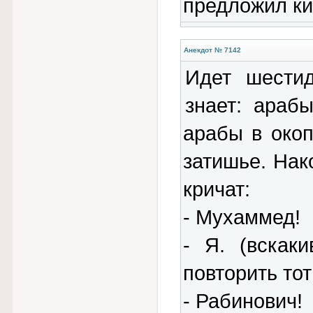
предложил кит
Анекдот № 7142
Идет шестид
знает: араб
арабы в окоп
затишье. Нак
кричат:
- Мухаммед!
- Я. (вскак
повторить тот
- Рабинович!