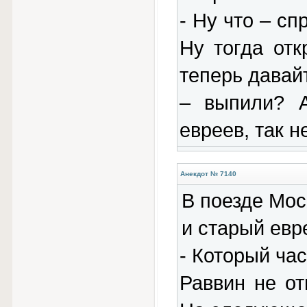
- Hу что – с
Hу тогда отк
теперь давай
– выпили? А
евреев, так н
Анекдот № 7140
В поезде Мос
и старый евр
- Который час
Раввин не от