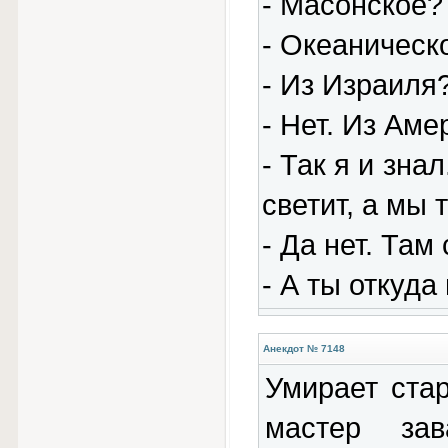
- Масонское?
- Океаническ
- Из Израиля
- Hет. Из Аме
- Так я и зна
светит, а мы 
- Да нет. Там
- А ты откуда
Анекдот № 7148
Умирает ста
мастер зав