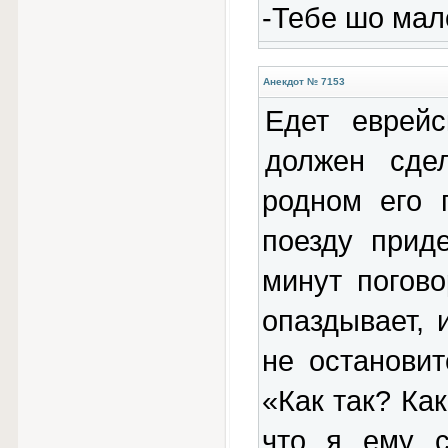
-Тебе шо мал
Анекдот № 7153
Едет еврей
должен сде
родном его 
поезду прид
минут погово
опаздывает, 
не останови
«Как так? Как
что я ему с