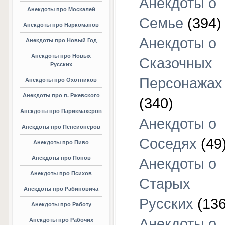
Анекдоты о
Анекдоты про Москалей
Семье
(394)
Анекдоты про Наркоманов
Анекдоты о
Анекдоты про Новый Год
Анекдоты про Новых
Сказочных
Русских
Персонажах
Анекдоты про Охотников
Анекдоты про п. Ржевского
(340)
Анекдоты про Парикмахеров
Анекдоты о
Анекдоты про Пенсионеров
Соседях
(49
Анекдоты про Пиво
Анекдоты про Попов
Анекдоты о
Анекдоты про Психов
Старых
Анекдоты про Рабиновича
Русских
(136
Анекдоты про Работу
Анекдоты о
Анекдоты про Рабочих