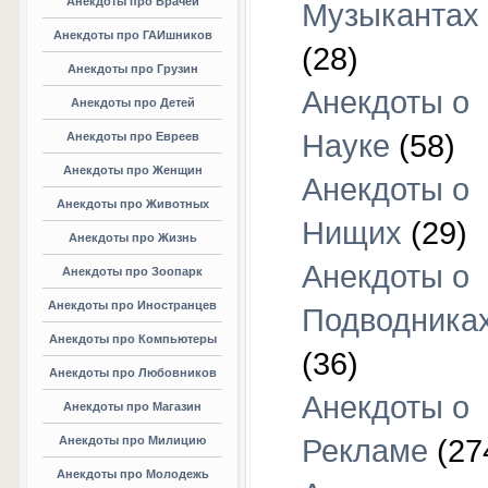
Анекдоты про Врачей
Музыкантах
Анекдоты про ГАИшников
(28)
Анекдоты про Грузин
Анекдоты о
Анекдоты про Детей
Науке
(58)
Анекдоты про Евреев
Анекдоты про Женщин
Анекдоты о
Анекдоты про Животных
Нищих
(29)
Анекдоты про Жизнь
Анекдоты о
Анекдоты про Зоопарк
Анекдоты про Иностранцев
Подводника
Анекдоты про Компьютеры
(36)
Анекдоты про Любовников
Анекдоты о
Анекдоты про Магазин
Анекдоты про Милицию
Рекламе
(27
Анекдоты про Молодежь