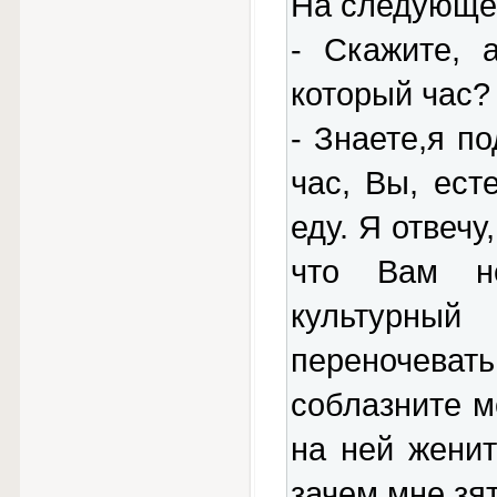
Hа следующее
- Скажите, 
который час?
- Знаете,я п
час, Вы, ест
еду. Я отвечу
что Вам не
культурн
переночевать
соблазните 
на ней женит
зачем мне зят