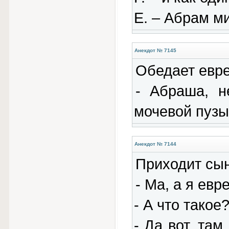
Е. – Абрам ми
Анекдот № 7145
Обедает евре
- Абраша, н
мочевой пузы
Анекдот № 7144
Приходит сын
- Ма, а я евр
- А что такое
- Да вот, там