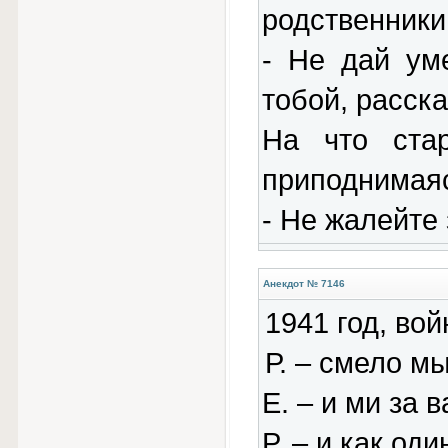
родственники 
- Не дай ум
тобой, расска
На что ста
приподнимаяс
- Не жалейте 
Анекдот № 7146
1941 год, вой
Р. – смело м
Е. – и ми за в
Р. – и как од