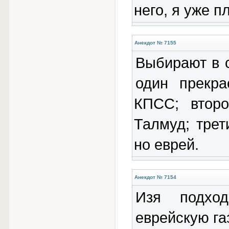
него, я уже 
Анекдот № 7155
Выбирают в с
один прекр
КПСС; втор
Талмуд; трет
но еврей.
Анекдот № 7154
Изя подход
еврейскую газ