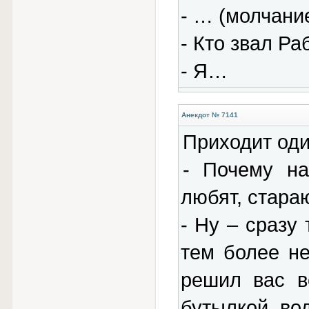
- … (молчани
- Кто звал Р
- Я…
Анекдот № 7141
Приходит оди
- Почему н
любят, стара
- Hу – сразу 
тем более не
решил вас в
бутылкой во