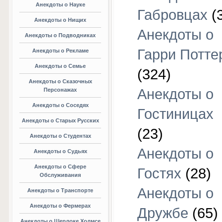
Анекдоты о Науке
Габровцах
(
Анекдоты о Нищих
Анекдоты о
Анекдоты о Подводниках
Гарри Потте
Анекдоты о Рекламе
Анекдоты о Семье
(324)
Анекдоты о Сказочных
Анекдоты о
Персонажах
Анекдоты о Соседях
Гостиницах
Анекдоты о Старых Русских
(23)
Анекдоты о Студентах
Анекдоты о
Анекдоты о Судьях
Анекдоты о Сфере
Гостях
(28)
Обслуживания
Анекдоты о
Анекдоты о Транспорте
Анекдоты о Фермерах
Дружбе
(65)
Анекдоты о Шерлоке Холмсе