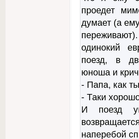
проедет мим
думает (а ему
переживают).
одинокий ев
поезд, в дв
юноша и крич
- Папа, как т
- Таки хорошо
И поезд у
возвращает
наперебой с