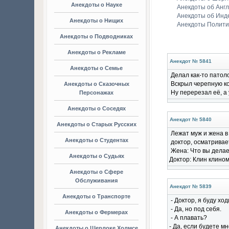
Анекдоты о Науке
Анекдоты об Анг
Анекдоты об Инд
Анекдоты о Нищих
Анекдоты Полити
Анекдоты о Подводниках
Анекдоты о Рекламе
Анекдот № 5841
Анекдоты о Семье
Делал как-то патол
Вскрыл черепную кор
Анекдоты о Сказочных
Ну перерезал её, а
Персонажах
Анекдоты о Соседях
Анекдот № 5840
Анекдоты о Старых Русских
Лежат муж и жена в
Анекдоты о Студентах
доктор, осматривае
Жена: Что вы делае
Анекдоты о Судьях
Доктор: Клин клино
Анекдоты о Сфере
Обслуживания
Анекдот № 5839
Анекдоты о Транспорте
- Доктор, я буду хо
- Да, но под себя.
Анекдоты о Фермерах
- А плавать?
- Да, если будете мн
Анекдоты о Шерлоке Холмсе