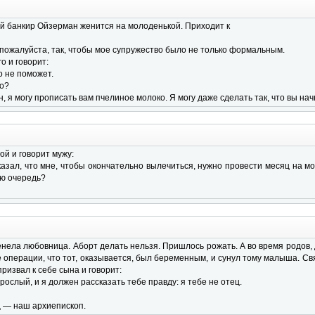
й банкир Ойзерман женится на молоденькой. Приходит к
, пожалуйста, так, чтобы мое супружество было не только формальным.
о и говорит:
о не поможет.
ко?
, я могу прописать вам пчелиное молоко. Я могу даже сделать так, что вы нач
й и говорит мужу:
сказал, что мне, чтобы окончательно вылечиться, нужно провести месяц на мо
ую очередь?
нела любовница. Аборт делать нельзя. Пришлось рожать. А во время родов,
е операции, что тот, оказывается, был беременным, и сунул тому малыша. С
ризвал к себе сына и говорит:
зрослый, и я должен рассказать тебе правду: я тебе не отец.
ец — наш архиепископ.