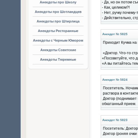
- Да, но он потом с
Анекдоты про Школу
- Как, целиком?!
Анекдоты про Шотландцев
- Нет, ручку почему-
- Действительно, ст
Анекдоты про Штирлица
Анекдоты Ресторанные
Анекдот № 5825
Анекдоты с Черным Юмором
Приходит Кучма на 
Анекдоты Советские
«Доктор. Что-то стр
«Посоветуйте, что 
Анекдоты Тюремные
«А вы питайтесь тем
Анекдот № 5824
Посетитель. Ночам
раствора в контакт
Доктор (поднимает 
обкатанный прием.
Анекдот № 5823
Посетитель: Доктор
Доктор (роняя очки 