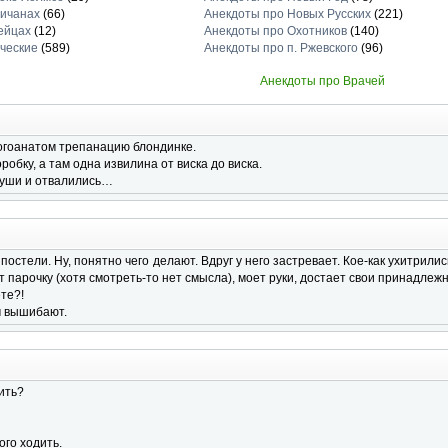
личанах
(66)
Анекдоты про Новых Русских
(221)
ейцах
(12)
Анекдоты про Охотников
(140)
ческие
(589)
Анекдоты про п. Ржевского
(96)
Анекдоты про Врачей
огоанатом трепанацию блондинке.
обку, а там одна извилина от виска до виска.
 уши и отвалились…
 постели. Ну, понятно чего делают. Вдруг у него застревает. Кое-как ухитрил
т парочку (хотя смотреть-то нет смысла), моет руки, достает свои принадлеж
те?!
м вышибают.
дить?
ого ходить.