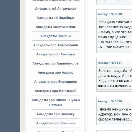
Анекдоты об Англичанах
Анекдот № 5838
Анекдоты об Индейцах
Женщина смотрит п
Анекдоты Политические
Тут незаметно вход
- Мама, а что это т
Анекдоты Пошлые
Мама смущенно:
- Ну, ты знаешь.. э
Анекдоты про Автомобили
- А… так значит, на
Анекдоты про Алкашей
Анекдот № 5837
Анекдоты про Альпинистов
Золотая свадьба. М
Анекдоты про Армию
давать ссуду. А по
Когда никто не хот
Анекдоты про Блондинок
кем же ты изменила
Анекдоты про Богатырей
Анекдоты про Винни - Пуха и
Анекдот № 5836
Пяточка
Письмо женщины – 
Анекдоты про Вовочку
«Доктор, мой муж о
смотрю телевизор… 
Анекдоты про Военных