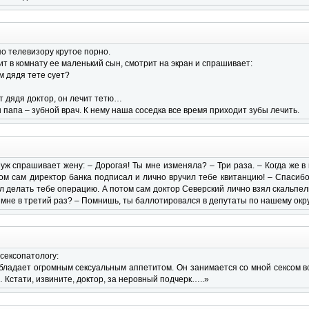
о телевизору крутое порно.
ит в комнату ее маленький сын, смотрит на экран и спрашивает:
ам дядя тете сует?
тот дядя доктор, он лечит тетю…
ш папа – зубной врач. К нему наша соседка все время приходит зубы лечить.
уж спрашивает жену: – Дорогая! Ты мне изменяла? – Три раза. – Когда же в
том сам директор банка подписал и лично вручил тебе квитанцию! – Спасибо
ел делать тебе операцию. А потом сам доктор Северский лично взял скальпель 
 мне в третий раз? – Помнишь, ты баллотировался в депутаты по нашему окру
сексопатологу:
бладает огромным сексуальным аппетитом. Он занимается со мной сексом всю 
Кстати, извините, доктор, за неровный подчерк…..»