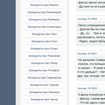
Доктор звонит колле
Анекдоты про Разное
- Да гони ты их в ш
Анекдоты про Раневскую
Анекдот № 5828
Анекдоты про Рыбаков
Около операционно
Анекдоты про Секретарш
- Доктор! Вы ее сп
- Да, но… Она в ко
Анекдоты про Секс
расчесывать, читать
- Ладно, ладно! Шучу
Анекдоты про Село
Анекдоты про Спорт
Анекдот № 5827
Анекдоты про Таможню
На дальнем Севере 
Анекдоты про Театр
поняли, что больше 
и сказал: – Я знаю 
Анекдоты про Телефон
А что дальше? – Нич
два, три, четыре, п
Анекдоты про Терроризм
Анекдоты про Туризм
Анекдот № 5826
Анекдоты про Чапаева
К врачу-психиатру
- Доктор, с моим м
Анекдоты про Чукчу
- Что же здесь стра