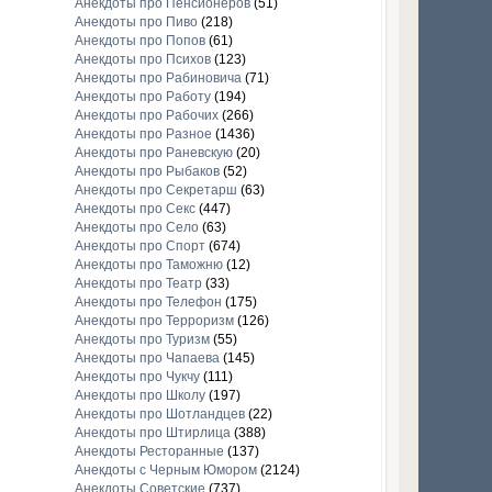
Анекдоты про Пенсионеров
(51)
Анекдоты про Пиво
(218)
Анекдоты про Попов
(61)
Анекдоты про Психов
(123)
Анекдоты про Рабиновича
(71)
Анекдоты про Работу
(194)
Анекдоты про Рабочих
(266)
Анекдоты про Разное
(1436)
Анекдоты про Раневскую
(20)
Анекдоты про Рыбаков
(52)
Анекдоты про Секретарш
(63)
Анекдоты про Секс
(447)
Анекдоты про Село
(63)
Анекдоты про Спорт
(674)
Анекдоты про Таможню
(12)
Анекдоты про Театр
(33)
Анекдоты про Телефон
(175)
Анекдоты про Терроризм
(126)
Анекдоты про Туризм
(55)
Анекдоты про Чапаева
(145)
Анекдоты про Чукчу
(111)
Анекдоты про Школу
(197)
Анекдоты про Шотландцев
(22)
Анекдоты про Штирлица
(388)
Анекдоты Ресторанные
(137)
Анекдоты с Черным Юмором
(2124)
Анекдоты Советские
(737)