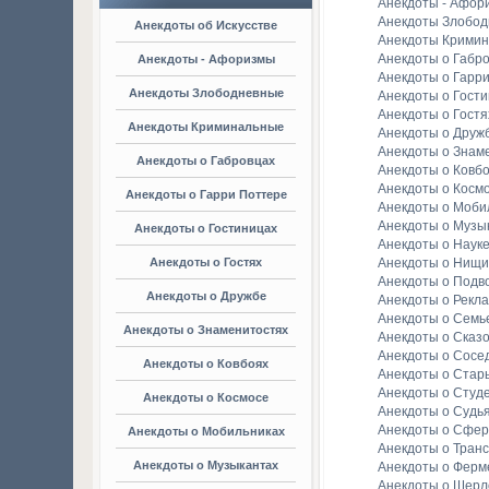
Анекдоты - Афор
Анекдоты Злобо
Анекдоты об Искусстве
Анекдоты Крими
Анекдоты о Габр
Анекдоты - Афоризмы
Анекдоты о Гарр
Анекдоты Злободневные
Анекдоты о Гост
Анекдоты о Гостя
Анекдоты Криминальные
Анекдоты о Друж
Анекдоты о Знам
Анекдоты о Габровцах
Анекдоты о Ковб
Анекдоты о Косм
Анекдоты о Гарри Поттере
Анекдоты о Моби
Анекдоты о Музы
Анекдоты о Гостиницах
Анекдоты о Наук
Анекдоты о Гостях
Анекдоты о Нищи
Анекдоты о Подв
Анекдоты о Дружбе
Анекдоты о Рекл
Анекдоты о Семь
Анекдоты о Знаменитостях
Анекдоты о Сказ
Анекдоты о Сосе
Анекдоты о Ковбоях
Анекдоты о Стар
Анекдоты о Студ
Анекдоты о Космосе
Анекдоты о Судь
Анекдоты о Сфер
Анекдоты о Мобильниках
Анекдоты о Тран
Анекдоты о Музыкантах
Анекдоты о Ферм
Анекдоты о Шерл