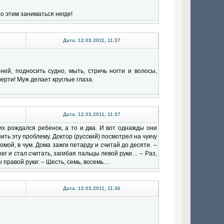
то этим заниматься негде!
Дата: 12.03.2011, 11:37
ней, подносить судно, мыть, стричь ногти и волосы,
мерти! Муж делает круглые глаза.
Дата: 12.03.2011, 11:37
их рождался ребенок, а то и два. И вот однажды они
ить эту проблему. Доктор (русский) посмотрел на чукчу
омой, в чум. Дома зажги петарду и считай до десяти. –
жег и стал считать, загибая пальцы левой руки… – Раз,
 правой руки: – Шесть, семь, восемь…
Дата: 12.03.2011, 11:36