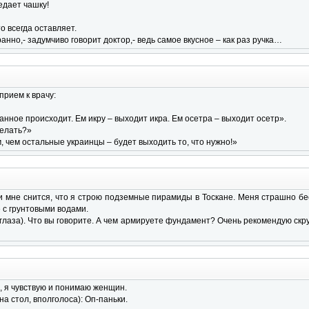
ъедает чашку!
то всегда оставляет.
ранно,- задумчиво говорит доктор,- ведь самое вкусное – как раз ручка…
прием к врачу:
анное происходит. Ем икру – выходит икра. Ем осетра – выходит осетр».
делать?»
, чем остальные украинцы – будет выходить то, что нужно!»
и мне снится, что я строю подземные пирамиды в Тоскане. Меня страшно б
е с грунтовыми водами.
глаза). Что вы говорите. А чем армируете фундамент? Очень рекомендую скру
, я чувствую и понимаю женщин.
на стол, вполголоса): Оп-паньки.