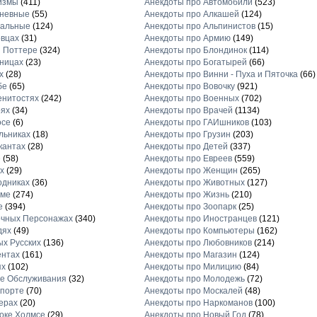
измы
(411)
Анекдоты про Автомобили
(523)
дневные
(55)
Анекдоты про Алкашей
(124)
нальные
(124)
Анекдоты про Альпинистов
(15)
овцах
(31)
Анекдоты про Армию
(149)
и Поттере
(324)
Анекдоты про Блондинок
(114)
иницах
(23)
Анекдоты про Богатырей
(66)
х
(28)
Анекдоты про Винни - Пуха и Пяточка
(66)
бе
(65)
Анекдоты про Вовочку
(921)
енитостях
(242)
Анекдоты про Военных
(702)
оях
(34)
Анекдоты про Врачей
(1134)
осе
(6)
Анекдоты про ГАИшников
(103)
льниках
(18)
Анекдоты про Грузин
(203)
кантах
(28)
Анекдоты про Детей
(337)
е
(58)
Анекдоты про Евреев
(559)
х
(29)
Анекдоты про Женщин
(265)
одниках
(36)
Анекдоты про Животных
(127)
аме
(274)
Анекдоты про Жизнь
(210)
е
(394)
Анекдоты про Зоопарк
(25)
очных Персонажах
(340)
Анекдоты про Иностранцев
(121)
дях
(49)
Анекдоты про Компьютеры
(162)
ых Русских
(136)
Анекдоты про Любовников
(214)
ентах
(161)
Анекдоты про Магазин
(124)
ях
(102)
Анекдоты про Милицию
(84)
е Обслуживания
(32)
Анекдоты про Молодежь
(72)
спорте
(70)
Анекдоты про Москалей
(48)
ерах
(20)
Анекдоты про Наркоманов
(100)
оке Холмсе
(29)
Анекдоты про Новый Год
(78)