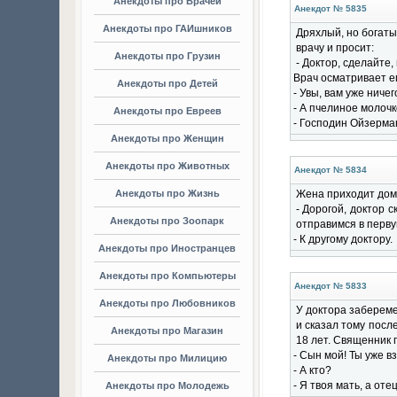
Анекдоты про Врачей
Анекдот № 5835
Анекдоты про ГАИшников
Дряхлый, но богаты
врачу и просит:
Анекдоты про Грузин
- Доктор, сделайте
Врач осматривает ег
Анекдоты про Детей
- Увы, вам уже ничег
- А пчелиное молоч
Анекдоты про Евреев
- Господин Ойзерман
Анекдоты про Женщин
Анекдоты про Животных
Анекдот № 5834
Анекдоты про Жизнь
Жена приходит домо
- Дорогой, доктор 
Анекдоты про Зоопарк
отправимся в перв
- К другому доктору.
Анекдоты про Иностранцев
Анекдоты про Компьютеры
Анекдот № 5833
Анекдоты про Любовников
У доктора забереме
и сказал тому посл
Анекдоты про Магазин
18 лет. Священник п
- Сын мой! Ты уже в
Анекдоты про Милицию
- А кто?
- Я твоя мать, а от
Анекдоты про Молодежь