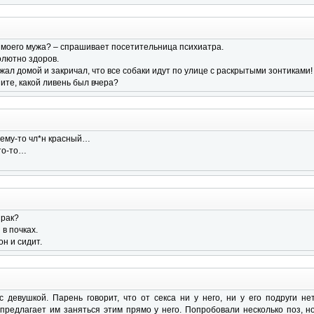
ть моего мужа? – спрашивает посетительница психиатра.
олютно здоров.
ежал домой и закричал, что все собаки идут по улице с раскрытыми зонтиками!
ните, какой ливень был вчера?
очему-то чл*н красный…
то-то…
 рак?
 в почках.
он и сидит.
с девушкой. Парень говорит, что от секса ни у него, ни у его подруги н
предлагает им заняться этим прямо у него. Попробовали несколько поз, н