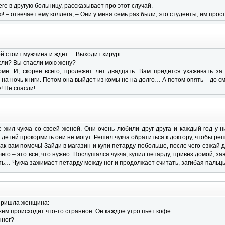
ге в другую больницу, рассказывает про этот случай.
ею! – отвечает ему коллега, – Они у меня семь раз были, это студенты, им прос
й стоит мужчина и ждет… Выходит хирург.
асли? Вы спасли мою жену?
ме. И, скорее всего, пролежит лет двадцать. Вам придется ухаживать за 
 на ночь книги. Потом она выйдет из комы не на долго… А потом опять – до с
! Не спасли!
жил чукча со своей женой. Они очень любили друг друга и каждый год у н
детей прокормить они не могут. Решил чукча обратиться к доктору, чтобы реш
как вам помочь! Зайди в магазин и купи петарду побольше, после чего езжай д
его – это все, что нужно. Послушался чукча, купил петарду, привез домой, за
ять… Чукча зажимает петарду между ног и продолжает считать, загибая пальцы
 пришла женщина:
ужем происходит что-то странное. Он каждое утро пьет кофе…
нног?