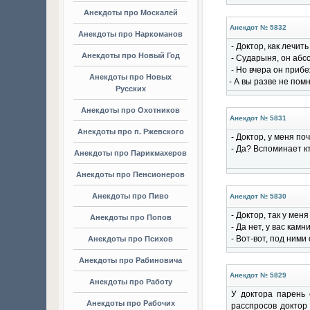
Анекдоты про Москалей
Анекдот № 5832
Анекдоты про Наркоманов
- Доктор, как лечи
Анекдоты про Новый Год
- Сударыня, он абс
- Но вчера он приб
Анекдоты про Новых
- А вы разве не пом
Русских
Анекдоты про Охотников
Анекдот № 5831
Анекдоты про п. Ржевского
- Доктор, у меня п
- Да? Вспоминает к
Анекдоты про Парикмахеров
Анекдоты про Пенсионеров
Анекдоты про Пиво
Анекдот № 5830
- Доктор, так у меня
Анекдоты про Попов
- Да нет, у вас камни
- Вот-вот, под ними 
Анекдоты про Психов
Анекдоты про Рабиновича
Анекдот № 5829
Анекдоты про Работу
У доктора парень 
Анекдоты про Рабочих
расспросов доктор 