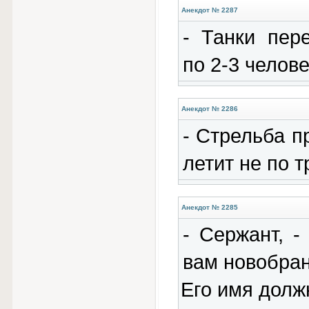
Анекдот № 2287
- Танки пер
по 2-3 челове
Анекдот № 2286
- Стрельба п
летит не по т
Анекдот № 2285
- Сержант, -
вам новобран
Его имя долж