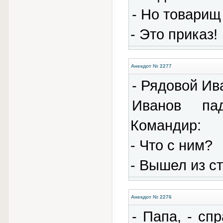
- Но товарищ 
- Это приказ!
Анекдот № 2277
- Рядовой Ива
Иванов пад
Командиp:
- Что с ним?
- Вышел из ст
Анекдот № 2276
- Папа, - сп