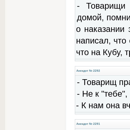
- Товарищи
домой, помни
о наказании 
написал, что 
что на Кубу, 
Анекдот № 2292
- Товарищ пр
- Не к "тебе",
- К нам она в
Анекдот № 2291