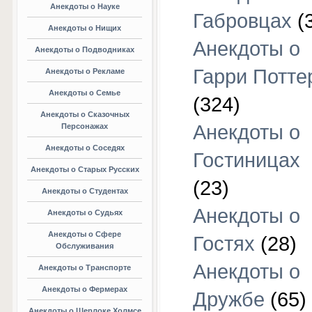
Анекдоты о Науке
Габровцах
(
Анекдоты о Нищих
Анекдоты о
Анекдоты о Подводниках
Гарри Потте
Анекдоты о Рекламе
Анекдоты о Семье
(324)
Анекдоты о Сказочных
Анекдоты о
Персонажах
Анекдоты о Соседях
Гостиницах
Анекдоты о Старых Русских
(23)
Анекдоты о Студентах
Анекдоты о
Анекдоты о Судьях
Анекдоты о Сфере
Гостях
(28)
Обслуживания
Анекдоты о
Анекдоты о Транспорте
Анекдоты о Фермерах
Дружбе
(65)
Анекдоты о Шерлоке Холмсе