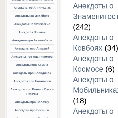
Анекдоты о
Анекдоты об Англичанах
Знаменитос
Анекдоты об Индейцах
Анекдоты Политические
(242)
Анекдоты Пошлые
Анекдоты о
Анекдоты про Автомобили
Ковбоях
(34
Анекдоты про Алкашей
Анекдоты о
Анекдоты про Альпинистов
Анекдоты про Армию
Космосе
(6)
Анекдоты про Блондинок
Анекдоты о
Анекдоты про Богатырей
Мобильника
Анекдоты про Винни - Пуха и
Пяточка
(18)
Анекдоты про Вовочку
Анекдоты о
Анекдоты про Военных