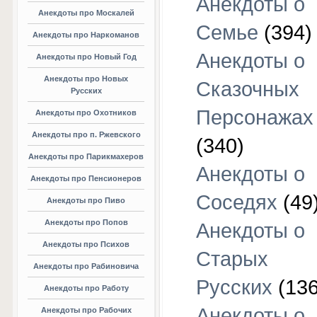
Анекдоты о
Анекдоты про Москалей
Семье
(394)
Анекдоты про Наркоманов
Анекдоты о
Анекдоты про Новый Год
Анекдоты про Новых
Сказочных
Русских
Персонажах
Анекдоты про Охотников
Анекдоты про п. Ржевского
(340)
Анекдоты про Парикмахеров
Анекдоты о
Анекдоты про Пенсионеров
Соседях
(49
Анекдоты про Пиво
Анекдоты про Попов
Анекдоты о
Анекдоты про Психов
Старых
Анекдоты про Рабиновича
Русских
(136
Анекдоты про Работу
Анекдоты о
Анекдоты про Рабочих