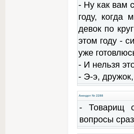
- Ну как вам 
году, когда
девок по круг
этом году - 
уже готовлюсь
- И нельзя эт
- Э-э, дружок
Анекдот № 2288
- Товаpищ с
вопpосы сpаз