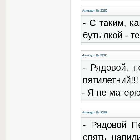
Анекдот № 2282
- С таким, к
бутылкой - т
Анекдот № 2281
- Рядовой, 
пятилетний!!!
- Я не матерю
Анекдот № 2280
- Рядовой П
опять напил