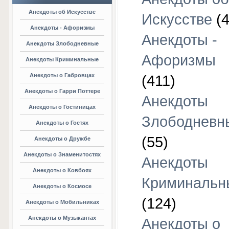
Анекдоты об Искусстве
Искусстве
(4
Анекдоты - Афоризмы
Анекдоты -
Анекдоты Злободневные
Афоризмы
Анекдоты Криминальные
Анекдоты о Габровцах
(411)
Анекдоты о Гарри Поттере
Анекдоты
Анекдоты о Гостиницах
Злободневн
Анекдоты о Гостях
(55)
Анекдоты о Дружбе
Анекдоты о Знаменитостях
Анекдоты
Анекдоты о Ковбоях
Криминальн
Анекдоты о Космосе
(124)
Анекдоты о Мобильниках
Анекдоты о Музыкантах
Анекдоты о