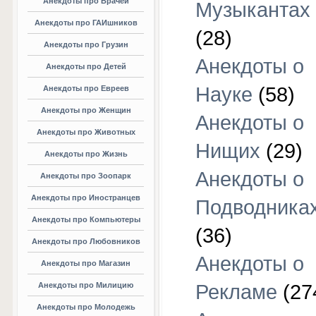
Анекдоты про Врачей
Музыкантах
Анекдоты про ГАИшников
(28)
Анекдоты про Грузин
Анекдоты о
Анекдоты про Детей
Науке
(58)
Анекдоты про Евреев
Анекдоты про Женщин
Анекдоты о
Анекдоты про Животных
Нищих
(29)
Анекдоты про Жизнь
Анекдоты о
Анекдоты про Зоопарк
Анекдоты про Иностранцев
Подводника
Анекдоты про Компьютеры
(36)
Анекдоты про Любовников
Анекдоты о
Анекдоты про Магазин
Анекдоты про Милицию
Рекламе
(27
Анекдоты про Молодежь