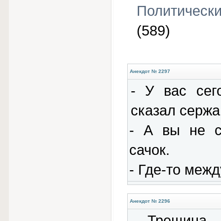
Политическ
(589)
Анекдот № 2297
- У вас сег
сказал сержа
- А вы не с
сачок.
- Где-то межд
Анекдот № 2296
- Трещина 