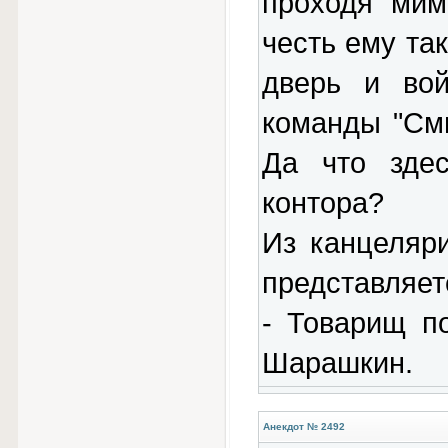
проходя мим
честь ему так
дверь и во
команды "Сми
Да что здес
контора?
Из канцеляр
представляет
- Товарищ п
Шарашкин.
Анекдот № 2492