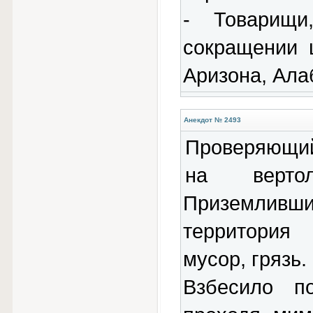
- Товарищ
сокращении 
Аризона, Ала
Анекдот № 2493
Проверяющий
на верто
Приземливш
территория
мусор, грязь.
Взбесило п