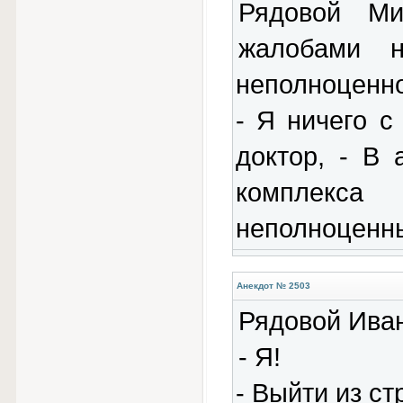
Рядовой Ми
жалобами 
неполноценно
- Я ничего с
доктор, - В
комплекс
неполноценны
Анекдот № 2503
Рядовой Иван
- Я!
- Выйти из ст