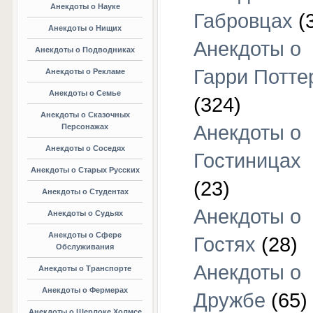
Анекдоты о Науке
Габровцах
(
Анекдоты о Нищих
Анекдоты о
Анекдоты о Подводниках
Гарри Потте
Анекдоты о Рекламе
Анекдоты о Семье
(324)
Анекдоты о Сказочных
Анекдоты о
Персонажах
Анекдоты о Соседях
Гостиницах
Анекдоты о Старых Русских
(23)
Анекдоты о Студентах
Анекдоты о
Анекдоты о Судьях
Анекдоты о Сфере
Гостях
(28)
Обслуживания
Анекдоты о
Анекдоты о Транспорте
Анекдоты о Фермерах
Дружбе
(65)
Анекдоты о Шерлоке Холмсе