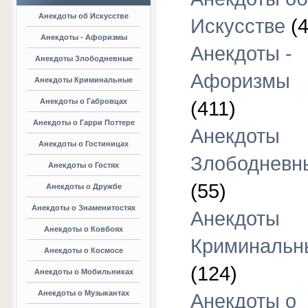
Анекдоты об Искусстве
Искусстве
(4
Анекдоты - Афоризмы
Анекдоты -
Анекдоты Злободневные
Афоризмы
Анекдоты Криминальные
Анекдоты о Габровцах
(411)
Анекдоты о Гарри Поттере
Анекдоты
Анекдоты о Гостиницах
Злободневн
Анекдоты о Гостях
(55)
Анекдоты о Дружбе
Анекдоты о Знаменитостях
Анекдоты
Анекдоты о Ковбоях
Криминальн
Анекдоты о Космосе
(124)
Анекдоты о Мобильниках
Анекдоты о Музыкантах
Анекдоты о