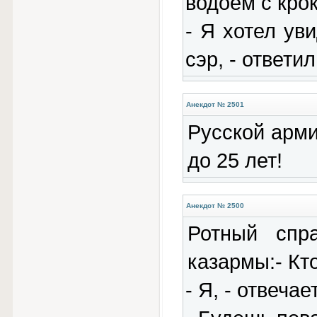
водоем с кро
- Я хотел ув
сэр, - ответи
Анекдот № 2501
Русской арми
до 25 лет!
Анекдот № 2500
Ротный спр
казармы:- Кт
- Я, - отвечае