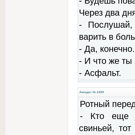
- Будешь пов
Через два дня
- Послушай,
варить в бол
- Да, конечно.
- И что же ты
- Асфальт.
Анекдот № 2499
Ротный перед
- Кто еще 
свиньей, тот