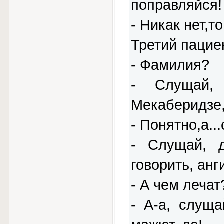
поправляйся!
- Никак нет,т
Третий пациен
- Фамилия?
- Слущай, 
Мекаберидзе, 
- Понятно,а..
- Слущай, 
говорить, анги
- А чем лечат
- А-а, слущ