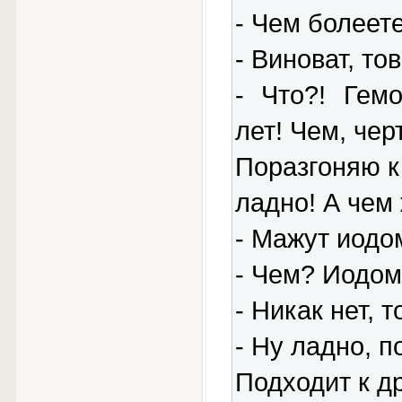
- Чем болеет
- Виноват, то
- Что?! Гем
лет! Чем, чер
Поразгоняю к 
ладно! А чем 
- Мажут иодом
- Чем? Иодом
- Никак нет, т
- Ну ладно, п
Подходит к д