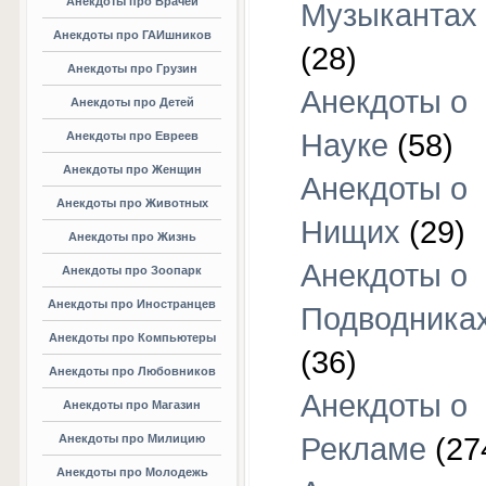
Анекдоты про Врачей
Музыкантах
Анекдоты про ГАИшников
(28)
Анекдоты про Грузин
Анекдоты о
Анекдоты про Детей
Науке
(58)
Анекдоты про Евреев
Анекдоты про Женщин
Анекдоты о
Анекдоты про Животных
Нищих
(29)
Анекдоты про Жизнь
Анекдоты о
Анекдоты про Зоопарк
Анекдоты про Иностранцев
Подводника
Анекдоты про Компьютеры
(36)
Анекдоты про Любовников
Анекдоты о
Анекдоты про Магазин
Анекдоты про Милицию
Рекламе
(27
Анекдоты про Молодежь