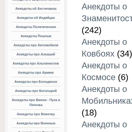
Анекдоты о
Анекдоты об Англичанах
Знаменитос
Анекдоты об Индейцах
Анекдоты Политические
(242)
Анекдоты Пошлые
Анекдоты о
Анекдоты про Автомобили
Ковбоях
(34
Анекдоты про Алкашей
Анекдоты о
Анекдоты про Альпинистов
Анекдоты про Армию
Космосе
(6)
Анекдоты про Блондинок
Анекдоты о
Анекдоты про Богатырей
Мобильника
Анекдоты про Винни - Пуха и
Пяточка
(18)
Анекдоты про Вовочку
Анекдоты о
Анекдоты про Военных