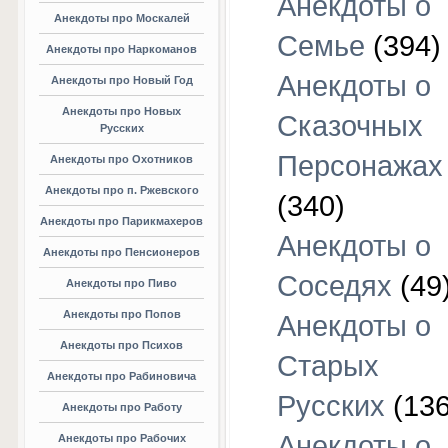
Анекдоты о
Анекдоты про Москалей
Семье
(394)
Анекдоты про Наркоманов
Анекдоты о
Анекдоты про Новый Год
Анекдоты про Новых
Сказочных
Русских
Персонажах
Анекдоты про Охотников
Анекдоты про п. Ржевского
(340)
Анекдоты про Парикмахеров
Анекдоты о
Анекдоты про Пенсионеров
Соседях
(49
Анекдоты про Пиво
Анекдоты про Попов
Анекдоты о
Анекдоты про Психов
Старых
Анекдоты про Рабиновича
Русских
(136
Анекдоты про Работу
Анекдоты о
Анекдоты про Рабочих