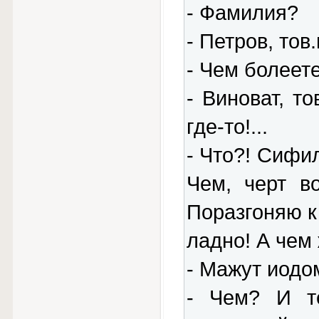
- Фамилия?
- Петров, тов
- Чем болеет
- Виноват, т
где-то!...
- Что?! Сифи
Чем, черт в
Поразгоняю к 
ладно! А чем 
- Мажут иодом
- Чем? И те