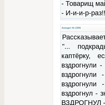
- Товарищ май
- И-и-и-р-раз!!
Анекдот № 2496
Рассказывае
"... подкр
каптёрку,
вздрогнули -
вздрогнули 
вздрогнули 
вздрогнул - 
ВЗДРОГНУЛ - 