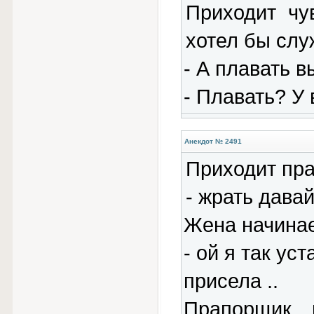
Приходит чув
хотел бы слу
- А плавать в
- Плавать? У 
Анекдот № 2491
Приходит пра
- жрать давай
Жена начинае
- ой я так ус
присела ..
Прапорщик 