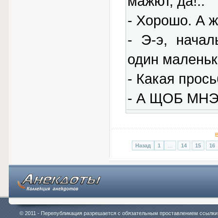
мажют, да!..
- Хорошо. А 
- Э-э, начал
один маленьки
- Какая прос
- А ЩОБ МНЭ
В
Назад
1
…
14
15
16
© 2011 - Перепубликация разрешается с обязательным проставлением ссылки на 