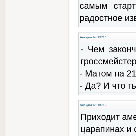
cамым cтаp
pадоcтное из
Анекдот № 19714
- Чем зaкон
гpоссмейсте
- Мaтом нa 21
- Дa? И что т
Анекдот № 19713
Приходит аме
царапинах и 