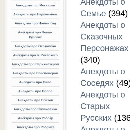
Анекдоты о
Анекдоты про Москалей
Семье
(394)
Анекдоты про Наркоманов
Анекдоты о
Анекдоты про Новый Год
Анекдоты про Новых
Сказочных
Русских
Персонажах
Анекдоты про Охотников
Анекдоты про п. Ржевского
(340)
Анекдоты про Парикмахеров
Анекдоты о
Анекдоты про Пенсионеров
Соседях
(49
Анекдоты про Пиво
Анекдоты про Попов
Анекдоты о
Анекдоты про Психов
Старых
Анекдоты про Рабиновича
Русских
(136
Анекдоты про Работу
Анекдоты о
Анекдоты про Рабочих