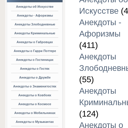
Анекдоты об Искусстве
Искусстве
(4
Анекдоты - Афоризмы
Анекдоты -
Анекдоты Злободневные
Афоризмы
Анекдоты Криминальные
Анекдоты о Габровцах
(411)
Анекдоты о Гарри Поттере
Анекдоты
Анекдоты о Гостиницах
Злободневн
Анекдоты о Гостях
(55)
Анекдоты о Дружбе
Анекдоты о Знаменитостях
Анекдоты
Анекдоты о Ковбоях
Криминальн
Анекдоты о Космосе
(124)
Анекдоты о Мобильниках
Анекдоты о Музыкантах
Анекдоты о