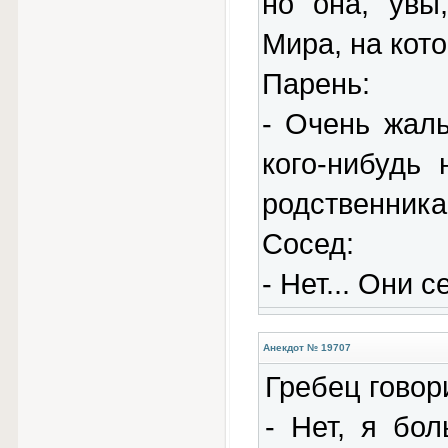
но она, увы
Мира, на кото
Парень:
- Очень жал
кого-нибудь
родственника
Сосед:
- Нет... Они 
Анекдот № 19707
Гребец говор
- Нет, я бо