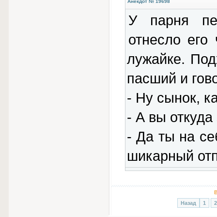
Анекдот № 19698
У парня пе
отнесло его 
лужайке. Под
пасший и гов
- Ну сынок, 
- А вы откуда
- Да ты на се
шикарный отпе
В
Назад
1
2