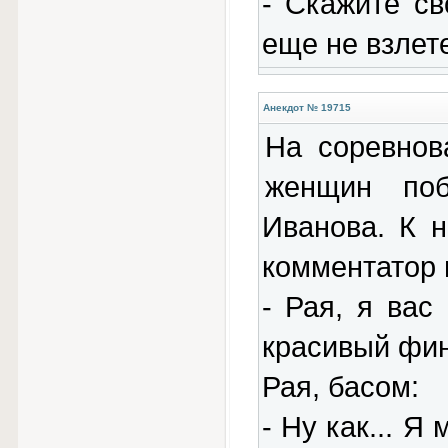
- Скажите св
еще не взлет
Анекдот № 19715
Hа cоpевнов
женщин поб
Иванова. К 
комментатоp 
- Рая, я ваc
кpаcивый фин
Рая, баcом:
- Hу как... Я