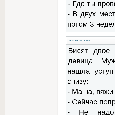
- Где ты пров
- В двух мес
потом 3 неде
Анекдот № 19701
Висят двое 
девица. Муж
нашла уступ
снизу:
- Маша, вяжи
- Сейчас попр
- Не надо 