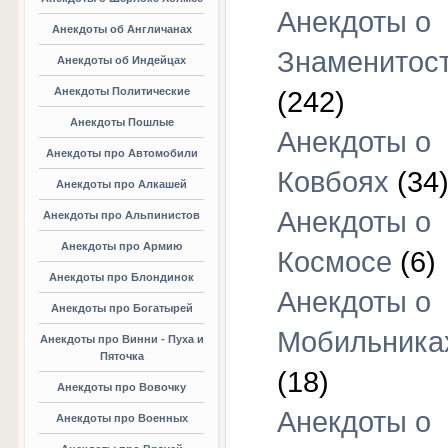
Анекдоты о
Анекдоты об Англичанах
Знаменитос
Анекдоты об Индейцах
Анекдоты Политические
(242)
Анекдоты Пошлые
Анекдоты о
Анекдоты про Автомобили
Ковбоях
(34
Анекдоты про Алкашей
Анекдоты о
Анекдоты про Альпинистов
Анекдоты про Армию
Космосе
(6)
Анекдоты про Блондинок
Анекдоты о
Анекдоты про Богатырей
Мобильника
Анекдоты про Винни - Пуха и
Пяточка
(18)
Анекдоты про Вовочку
Анекдоты о
Анекдоты про Военных