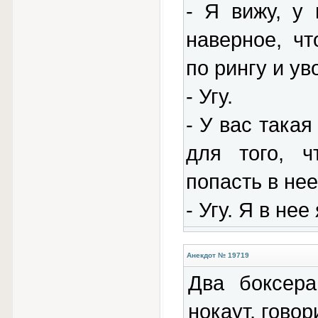
- Я вижу, у 
наверное, ч
по рингу и ув
- Угу.
- У вас такая
для того, ч
попасть в не
- Угу. Я в нее
Анекдот № 19719
Два боксер
нокаут, говор