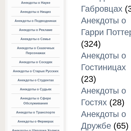
Анекдоты о Науке
Габровцах
(
Анекдоты о Нищих
Анекдоты о
Анекдоты о Подводниках
Гарри Потте
Анекдоты о Рекламе
Анекдоты о Семье
(324)
Анекдоты о Сказочных
Анекдоты о
Персонажах
Анекдоты о Соседях
Гостиницах
Анекдоты о Старых Русских
(23)
Анекдоты о Студентах
Анекдоты о
Анекдоты о Судьях
Анекдоты о Сфере
Гостях
(28)
Обслуживания
Анекдоты о
Анекдоты о Транспорте
Анекдоты о Фермерах
Дружбе
(65)
Анекдоты о Шерлоке Холмсе