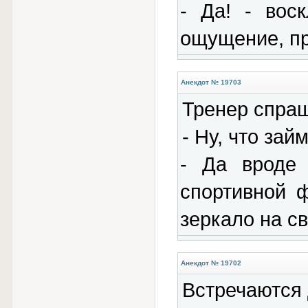
- Да! - вос
ощущение, пр
Анекдот № 19703
Тренер спраш
- Ну, что за
- Да вроде 
спортивной ф
зеркало на с
Анекдот № 19702
Встречаются 