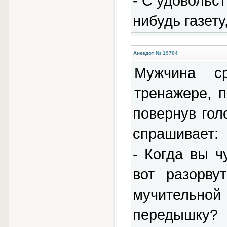
- С удовольст
нибудь газету
Анекдот № 19704
Мужчина ср
тренажере, 
повернув гол
спрашивает:
- Когда вы ч
вот разорву
мучительн
передышку?