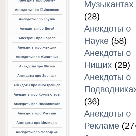
Анекдоты про Врачей
Музыкантах
Анекдоты про ГАИшников
(28)
Анекдоты про Грузин
Анекдоты о
Анекдоты про Детей
Науке
(58)
Анекдоты про Евреев
Анекдоты про Женщин
Анекдоты о
Анекдоты про Животных
Нищих
(29)
Анекдоты про Жизнь
Анекдоты о
Анекдоты про Зоопарк
Анекдоты про Иностранцев
Подводника
Анекдоты про Компьютеры
(36)
Анекдоты про Любовников
Анекдоты о
Анекдоты про Магазин
Анекдоты про Милицию
Рекламе
(27
Анекдоты про Молодежь