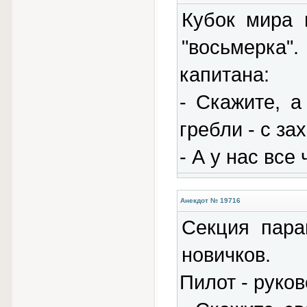
Кубок мира 
"восьмерка
капитана:
- Скажите, 
гребли - с з
- А у нас все
Анекдот № 19716
Секция пара
новичков.
Пилот - руко