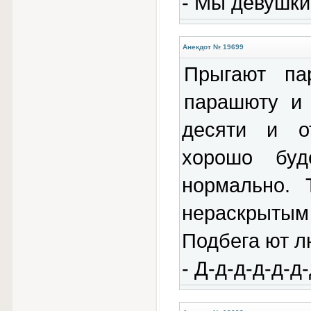
- Мы девушки.
Анекдот № 19699
Прыгают па
парашюту и 
десяти и о
хорошо буд
нормально. 
нераскрытым
Подбега ют лю
- Д-д-д-д-д-д-