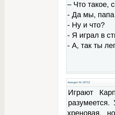
– Что такое, 
- Да мы, папа
- Ну и что?
- Я играл в с
- А, так ты ле
Анекдот № 19712
Играют Кар
разумеется.
хреновая, н