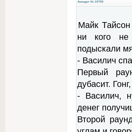
Анекдот № 19709
Майк Тайсон 
ни кого не
подыскали мя
- Василич спа
Первый раун
дубасит. Гонг
- Василич, 
денег получи
Второй раунд
углам и говор