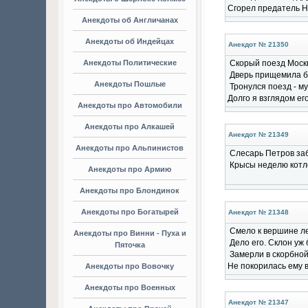
Сгорел предатель Н
Анекдоты об Англичанах
Анекдоты об Индейцах
Анекдот № 21350
Анекдоты Политические
Скорый поезд Москв
Дверь прищемила б
Анекдоты Пошлые
Тронулся поезд - м
Долго я взглядом ег
Анекдоты про Автомобили
Анекдоты про Алкашей
Анекдот № 21349
Анекдоты про Альпинистов
Слесарь Петров заб
Крысы неделю котл
Анекдоты про Армию
Анекдоты про Блондинок
Анекдоты про Богатырей
Анекдот № 21348
Смело к вершине ле
Анекдоты про Винни - Пуха и
Дело его. Склон уж 
Пяточка
Замерли в скорбной
Не покорилась ему 
Анекдоты про Вовочку
Анекдоты про Военных
Анекдот № 21347