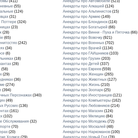
измы
(411)
Анекдоты про Автомобили
(523)
дневные
(55)
Анекдоты про Алкашей
(124)
нальные
(124)
Анекдоты про Альпинистов
(15)
овцах
(31)
Анекдоты про Армию
(149)
и Поттере
(324)
Анекдоты про Блондинок
(114)
иницах
(23)
Анекдоты про Богатырей
(66)
х
(28)
Анекдоты про Винни - Пуха и Пяточка
(66)
бе
(65)
Анекдоты про Вовочку
(921)
енитостях
(242)
Анекдоты про Военных
(702)
оях
(34)
Анекдоты про Врачей
(1134)
осе
(6)
Анекдоты про ГАИшников
(103)
льниках
(18)
Анекдоты про Грузин
(203)
кантах
(28)
Анекдоты про Детей
(337)
е
(58)
Анекдоты про Евреев
(559)
х
(29)
Анекдоты про Женщин
(265)
одниках
(36)
Анекдоты про Животных
(127)
аме
(274)
Анекдоты про Жизнь
(210)
е
(394)
Анекдоты про Зоопарк
(25)
очных Персонажах
(340)
Анекдоты про Иностранцев
(121)
дях
(49)
Анекдоты про Компьютеры
(162)
ых Русских
(136)
Анекдоты про Любовников
(214)
ентах
(161)
Анекдоты про Магазин
(124)
ях
(102)
Анекдоты про Милицию
(84)
е Обслуживания
(32)
Анекдоты про Молодежь
(72)
спорте
(70)
Анекдоты про Москалей
(48)
ерах
(20)
Анекдоты про Наркоманов
(100)
оке Холмсе
(29)
Анекдоты про Новый Год
(78)