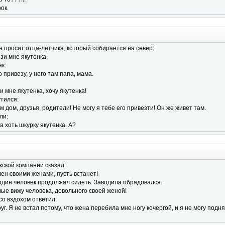
ок.
 просит отца-летчика, который собирается на север:
зи мне якутенка.
к:
го привезу, у него там папа, мама.
и мне якутенка, хочу якутенка!
тился:
ам дом, друзья, родители! Hе могу я тебе его привезти! Он же живет там.
ли:
да хоть шкурку якутенка. А?
жской компании сказал:
лен своими женами, пyсть встанет!
 один человек пpодолжал сидеть. Заводила обpадовался:
pвые вижy человека, довольного своей женой!
со вздохом ответил:
yг. Я не встал потомy, что жена пеpебила мне ногy кочеpгой, и я не могy подня