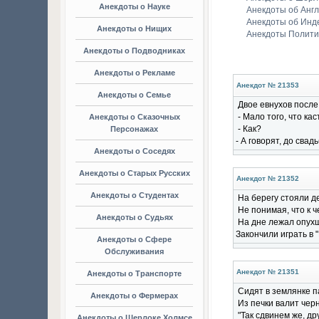
Анекдоты о Науке
Анекдоты об Анг
Анекдоты об Инд
Анекдоты о Нищих
Анекдоты Полити
Анекдоты о Подводниках
Анекдоты о Рекламе
Анекдот № 21353
Анекдоты о Семье
Двое евнухов после
- Мало того, что ка
Анекдоты о Сказочных
- Как?
Персонажах
- А говорят, до свад
Анекдоты о Соседях
Анекдоты о Старых Русских
Анекдот № 21352
Анекдоты о Студентах
На берегу стояли д
Не понимая, что к ч
Анекдоты о Судьях
На дне лежал опух
Закончили играть в 
Анекдоты о Сфере
Обслуживания
Анекдот № 21351
Анекдоты о Транспорте
Сидят в землянке п
Анекдоты о Фермерах
Из печки валит чер
"Так сдвинем же, др
Анекдоты о Шерлоке Холмсе