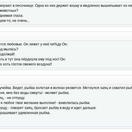
играют в песочнице. Одна из них держит кошку и медленно вышипывает из нее
 животных?
днимая глаза:
щем-то, не очень...
тся любовью. Он лижет у неё пи%ду Он:
год мылась?
родолжай!
ь и тут она пёрднула ему под нос! Он:
то хоть глоток свежего воздуха!!
учейка. Видит, рыбка золотая в волнах резвится. Метнулся заяц и схватил рыб
еня, мне без воды смерть! - молвит рыбка.
яц, - не отпущу.
и, я любое твое желание выполню! - взмолилась рыбка.
пущу, - говорит заяц, бросает рыбку в воду и идет дальше.
спрашивает удивленная рыбка.