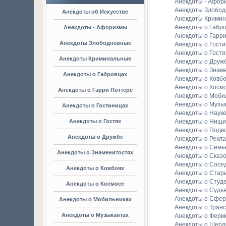
Анекдоты - Афор
Анекдоты Злобо
Анекдоты об Искусстве
Анекдоты Крими
Анекдоты о Габр
Анекдоты - Афоризмы
Анекдоты о Гарр
Анекдоты Злободневные
Анекдоты о Гост
Анекдоты о Гостя
Анекдоты Криминальные
Анекдоты о Друж
Анекдоты о Знам
Анекдоты о Габровцах
Анекдоты о Ковб
Анекдоты о Косм
Анекдоты о Гарри Поттере
Анекдоты о Моби
Анекдоты о Музы
Анекдоты о Гостиницах
Анекдоты о Наук
Анекдоты о Гостях
Анекдоты о Нищи
Анекдоты о Подв
Анекдоты о Дружбе
Анекдоты о Рекл
Анекдоты о Семь
Анекдоты о Знаменитостях
Анекдоты о Сказ
Анекдоты о Сосе
Анекдоты о Ковбоях
Анекдоты о Стар
Анекдоты о Студ
Анекдоты о Космосе
Анекдоты о Судь
Анекдоты о Сфер
Анекдоты о Мобильниках
Анекдоты о Тран
Анекдоты о Музыкантах
Анекдоты о Ферм
Анекдоты о Шерл