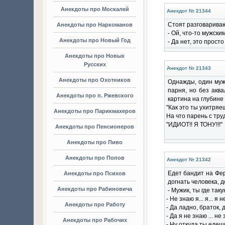
Анекдоты про Москалей
Анекдот № 21344
Стоят разговариваю
Анекдоты про Наркоманов
- Ой, что-то мужски
Анекдоты про Новый Год
- Да нет, это просто
Анекдоты про Новых
Русских
Анекдот № 21343
Анекдоты про Охотников
Однажды, один мужи
парня, но без аква
Анекдоты про п. Ржевского
картина на глубине
"Как это ты ухитряе
Анекдоты про Парикмахеров
На что парень с тру
"ИДИОТ!! Я ТОНУ!!!"
Анекдоты про Пенсионеров
Анекдоты про Пиво
Анекдоты про Попов
Анекдот № 21342
Едет бандит на Фер
Анекдоты про Психов
догнать человека, 
Анекдоты про Рабиновича
- Мужик, ты где так
- Не знаю я... я... я н
Анекдоты про Работу
- Да ладно, браток,
- Да я не знаю ... не 
Анекдоты про Рабочих
- Ну откуда ты едешь