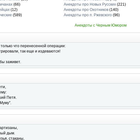
личанах
(66)
Анекдоты про Новых Русских
(221)
ейцах
(12)
Анекдоты про Охотников
(140)
ческие
(589)
Анекдоты про п. Ржевского
(96)
Анекдоты с Черным Юмором
 только что перенесенной операции:
стрировали, так еще и издеваются!
ьбы заживет.
ети,
ему:
ший Петя.
"Муму".
артизаны,
ный дым.
узья, стаканы,