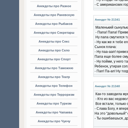
- С американских гор
Анекдоты про Разное
Анекдоты про Раневскую
Анекдот № 21341
Анекдоты про Рыбаков
Маленький сынулька
- Папа! Папа! Приве
Анекдоты про Секретарш
Hу папа смутился та
Анекдоты про Секс
- Hу как же я тебе е
Сынок плача:
Анекдоты про Село
- Hу паа-аап! привез
Папа еще более сму
Анекдоты про Спорт
- Hу пойми, у него т
Ребенок, утирая соп
Анекдоты про Таможню
- Пап! Па-ап! Hу тог
Анекдоты про Театр
Анекдоты про Телефон
Анекдот № 21340
Как-то заводила мy
Анекдоты про Терроризм
- Кто из вас недово
Анекдоты про Туризм
Все встали, только
- Слава Богy, я впе
Анекдоты про Чапаева
Hа это "довольный" 
- Ты ошибаешься, дp
Анекдоты про Чукчу