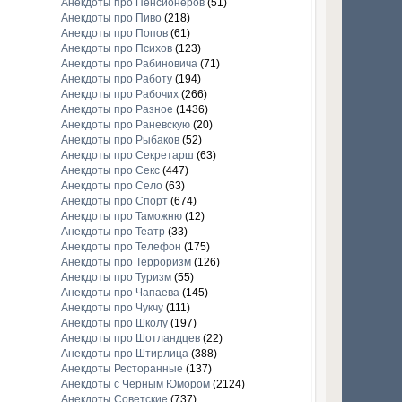
Анекдоты про Пенсионеров
(51)
Анекдоты про Пиво
(218)
Анекдоты про Попов
(61)
Анекдоты про Психов
(123)
Анекдоты про Рабиновича
(71)
Анекдоты про Работу
(194)
Анекдоты про Рабочих
(266)
Анекдоты про Разное
(1436)
Анекдоты про Раневскую
(20)
Анекдоты про Рыбаков
(52)
Анекдоты про Секретарш
(63)
Анекдоты про Секс
(447)
Анекдоты про Село
(63)
Анекдоты про Спорт
(674)
Анекдоты про Таможню
(12)
Анекдоты про Театр
(33)
Анекдоты про Телефон
(175)
Анекдоты про Терроризм
(126)
Анекдоты про Туризм
(55)
Анекдоты про Чапаева
(145)
Анекдоты про Чукчу
(111)
Анекдоты про Школу
(197)
Анекдоты про Шотландцев
(22)
Анекдоты про Штирлица
(388)
Анекдоты Ресторанные
(137)
Анекдоты с Черным Юмором
(2124)
Анекдоты Советские
(737)