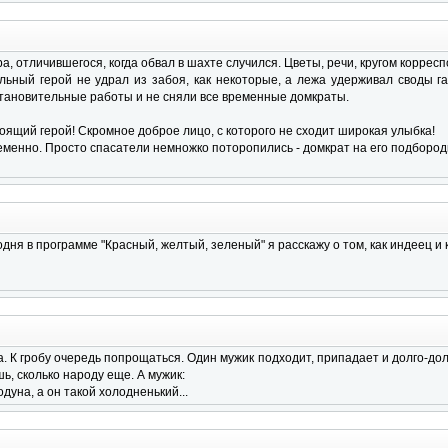
, отличившегося, когда обвал в шахте случился. Цветы, речи, кругом коррес
тельный герой не удрал из забоя, как некоторые, а лежа удерживал своды 
тановительные работы и не сняли все временные домкраты.
оящий герой! Скромное доброе лицо, с которого не сходит широкая улыбка!
временно. Просто спасатели немножко поторопились - домкрат на его подбород
одня в пpогpамме "Кpасный, желтый, зеленый" я pасскажy о том, как индеец и
. К гpобу очеpедь попpощаться. Один мужик подходит, пpипадает и долго-дол
ь, сколько наpоду еще. А мужик:
одуна, а он такой холодненький...