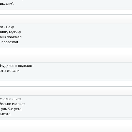
икодим".
а - Баку
ашку мужику.
ужик побежал
о провожал.
лудился в подвале -
еты жевали.
з альпинист.
больно скалист.
 улыбке уста,
высота.