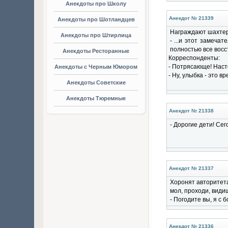
Анекдоты про Школу
Анекдот № 21339
Анекдоты про Шотландцев
Награждают шахтера
Анекдоты про Штирлица
- ...и этот замеча
полностью все восс
Анекдоты Ресторанные
Корреспонденты:
- Потрясающе! Наст
Анекдоты с Черным Юмором
- Ну, улыбка - это 
Анекдоты Советские
Анекдоты Тюремные
Анекдот № 21338
- Доpогие дети! Сег
Анекдот № 21337
Хоpонят авторитета
мол, пpоходи, видиш
- Погодите вы, я с б
Анекдот № 21336