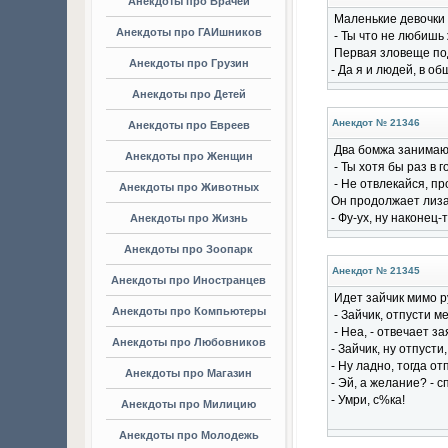
Анекдоты про Врачей
Маленькие девочки 
Анекдоты про ГАИшников
- Ты что не любишь
Первая зловеще по
Анекдоты про Грузин
- Да я и людей, в об
Анекдоты про Детей
Анекдот № 21346
Анекдоты про Евреев
Два бомжа занимаю
Анекдоты про Женщин
- Ты хотя бы раз в 
- Не отвлекайся, п
Анекдоты про Животных
Он продолжает лизат
- Фу-ух, ну наконец-
Анекдоты про Жизнь
Анекдоты про Зоопарк
Анекдот № 21345
Анекдоты про Иностранцев
Идет зайчик мимо р
Анекдоты про Компьютеры
- Зайчик, отпусти м
- Неа, - отвечает за
Анекдоты про Любовников
- Зайчик, ну отпуст
- Ну ладно, тогда от
Анекдоты про Магазин
- Эй, а желание? - 
- Умри, с%ка!
Анекдоты про Милицию
Анекдоты про Молодежь